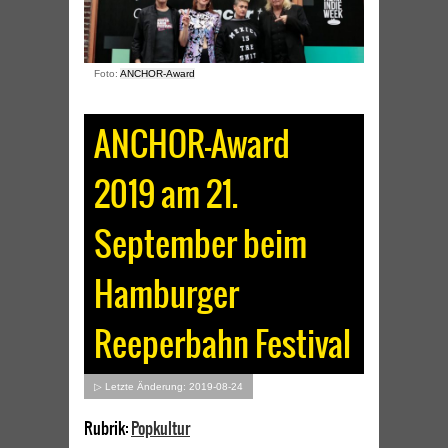
Foto:
ANCHOR-Award
ANCHOR-Award
2019 am 21.
September beim
Hamburger
Reeperbahn Festival
▷ Letzte Änderung: 2019-08-24
Rubrik:
Popkultur