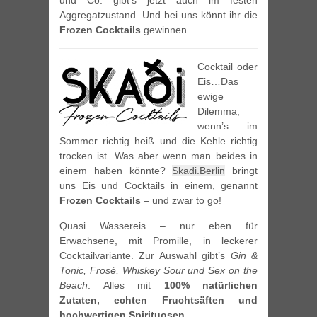
und Co. gibt’s jetzt auch im festen
Aggregatzustand. Und bei uns könnt ihr die
Frozen Cocktails
gewinnen…
Cocktail oder
Eis…Das
ewige
Dilemma,
wenn’s im
Sommer richtig heiß und die Kehle richtig
trocken ist. Was aber wenn man beides in
einem haben könnte?
Skadi.Berlin
bringt
uns Eis und Cocktails in einem, genannt
Frozen Cocktails
– und zwar to go!
Quasi Wassereis – nur eben für
Erwachsene, mit Promille, in leckerer
Cocktailvariante. Zur Auswahl gibt’s
Gin &
Tonic, Frosé, Whiskey Sour und Sex on the
Beach
. Alles mit
100% natürlichen
Zutaten, echten Fruchtsäften und
hochwertigen Spirituosen
.