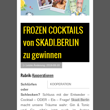
FROZEN COCKTAILS
von SKADI.BERLIN
zu gewinnen
▷ Letzte Änderung: 2019-08-19
Rubrik:
Kooperationen
Schlürfen
KOOPERATION
oder
Schlecken?
Schluss mit der Entweder –
Cocktail – ODER – Eis – Frage!
Skadi.Berlin
macht unsere Träume wahr: Gin & Tonic