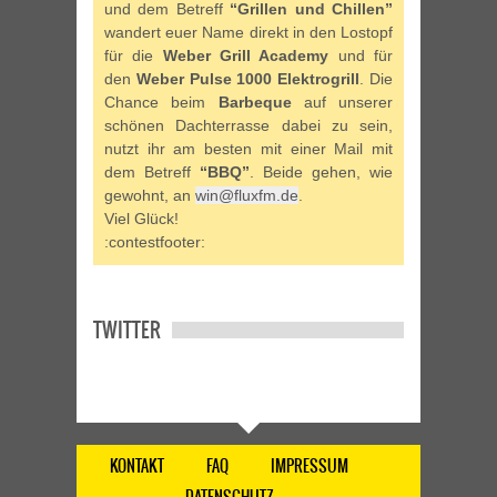
und dem Betreff
“Grillen und Chillen”
wandert euer Name direkt in den Lostopf
für die
Weber Grill Academy
und für
den
Weber Pulse 1000 Elektrogrill
. Die
Chance beim
Barbeque
auf unserer
schönen Dachterrasse dabei zu sein,
nutzt ihr am besten mit einer Mail mit
dem Betreff
“BBQ”
. Beide gehen, wie
gewohnt, an
win@fluxfm.de
.
Viel Glück!
:contestfooter:
TWITTER
KONTAKT
FAQ
IMPRESSUM