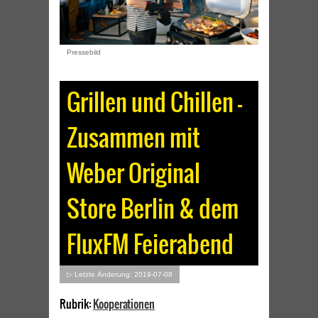
Pressebild
Grillen und Chillen –
Zusammen mit
Weber Original
Store Berlin & dem
FluxFM Feierabend
▷ Letzte Änderung: 2019-07-08
Rubrik:
Kooperationen