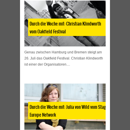
Durch die Woche mit: Christian Klindworth
vom Oakfield Festival
Genau zwischen Hamburg und Bremen steigt am
26. Juli das Oakfield Festival. Christian Klindworth
ist einer der Organisatoren....
Durch die Woche mit: Julia von Wild vom Stage
Europe Network