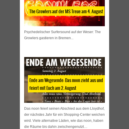
The Growlers auf der MS Treue am 4. August
Psychedelischer Surfersound auf der Weser: The
Growlers gastieren in Bremen...
Ende am Wegesende: Das noon zieht aus und
feiert mit Euch am 2. August
Das noon feiert seinen Abschied aus dem Lloydhof,
der nächstes Jahr für ein Shopping-Center weichen
wird. Viele alternative Läden, wie das noon, haben
die Räume bis dahin zwischengenutzt....