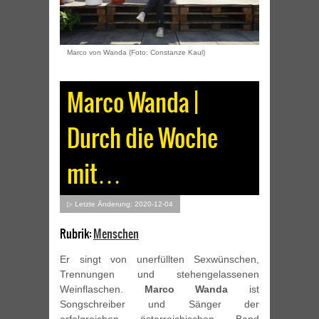
Marco von Wanda (Foto: Constanze Kaul)
Marco Wanda |
Durch die Woche
mit…
▷ Letzte Änderung: 2020-12-04
Rubrik:
Menschen
Er singt von unerfüllten Sexwünschen,
Trennungen und stehengelassenen
Weinflaschen.
Marco Wanda
ist
Songschreiber und Sänger der