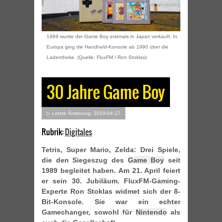
1989 wurde der Game Boy erstmals in Japan verkauft. In
Europa ging die Handheld-Konsole ab 1990 über die
Ladentheke. (Quelle: FluxFM / Ron Stoklas)
30 Jahre Game Boy
▷ Letzte Änderung: 2019-04-17
Rubrik:
Digitales
Tetris, Super Mario, Zelda: Drei Spiele,
die den Siegeszug des
Game Boy
seit
1989 begleitet haben. Am 21. April feiert
er sein 30. Jubiläum. FluxFM-Gaming-
Experte Ron Stoklas widmet sich der 8-
Bit-Konsole. Sie war ein echter
Gamechanger, sowohl für
Nintendo
als