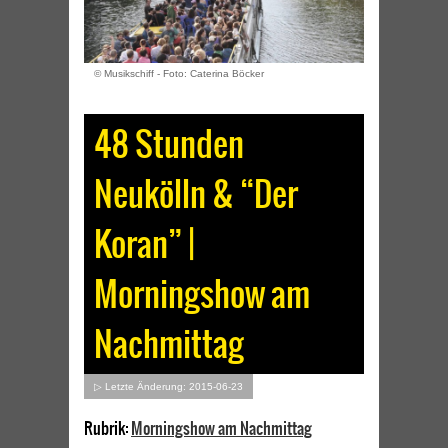
© Musikschiff - Foto: Caterina Böcker
48 Stunden
Neukölln & “Der
Koran” |
Morningshow am
Nachmittag
▷ Letzte Änderung: 2015-06-23
Rubrik:
Morningshow am Nachmittag