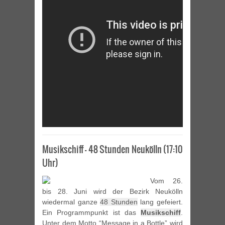
Musikschiff – 48 Stunden Neukölln (17:10
Uhr)
Vom 26.
bis 28. Juni wird der Bezirk Neukölln
wiedermal ganze
48 Stunden
lang gefeiert.
Ein Programmpunkt ist das
Musikschiff
.
Unter dem Motto “Message in a Bottle” wird