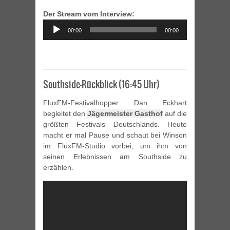
Der Stream vom Interview:
Audio
00:00
00:00
Player
Southside-Rückblick (16:45 Uhr)
FluxFM-Festivalhopper Dan Eckhart
begleitet den
Jägermeister Gasthof
auf die
größten Festivals Deutschlands. Heute
macht er mal Pause und schaut bei Winson
im FluxFM-Studio vorbei, um ihm von
seinen Erlebnissen am Southside zu
erzählen.