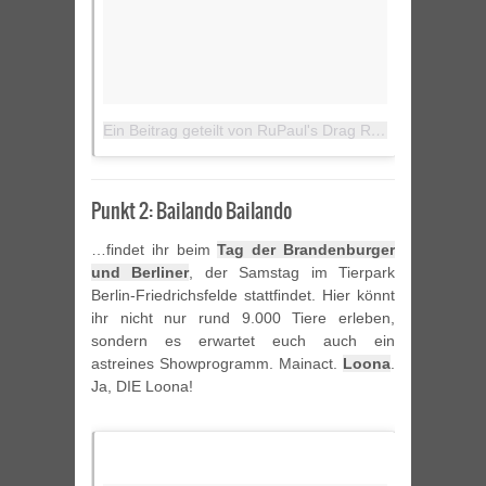
Ein Beitrag geteilt von RuPaul's Drag Race and stuff (@dragraceworld)
Punkt 2: Bailando Bailando
…findet ihr beim
Tag der Brandenburger
und Berliner
, der Samstag im Tierpark
Berlin-Friedrichsfelde stattﬁndet. Hier könnt
ihr nicht nur rund 9.000 Tiere erleben,
sondern es erwartet euch auch ein
astreines Showprogramm. Mainact.
Loona
.
Ja, DIE Loona!