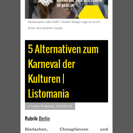
Nasepopeln oder KdK? Jasmin Kröger sagt es euch!
(Foto: Ann-Kathrin Canjé)
5 Alternativen zum
Karneval der
Kulturen |
Listomania
▷ Letzte Änderung: 2018-05-15
Rubrik:
Berlin
Bierlachen, Chinapfannen und