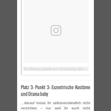
Ein Beitrag geteilt von SurviCamp (@survicamp)
am
Ap
Platz 3: Punkt 3: Exzentrische Kostüme
und Drama baby
…darauf müsst ihr selbstverständlich nicht
verzichten – nur weil ihr euch nicht