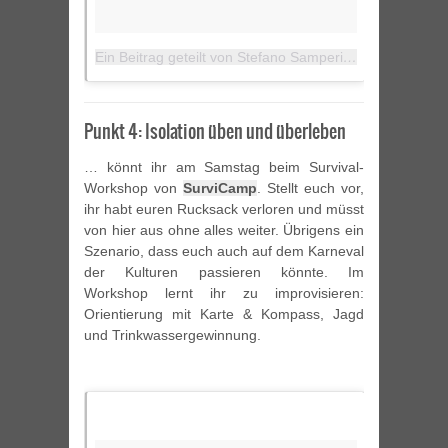
Ein Beitrag geteilt von Stefano Samperi (@il_sampe)
a
Punkt 4: Isolation üben und überleben
… könnt ihr am Samstag beim Survival-
Workshop von
SurviCamp
. Stellt euch vor,
ihr habt euren Rucksack verloren und müsst
von hier aus ohne alles weiter. Übrigens ein
Szenario, dass euch auch auf dem Karneval
der Kulturen passieren könnte. Im
Workshop lernt ihr zu improvisieren:
Orientierung mit Karte & Kompass, Jagd
und Trinkwassergewinnung.