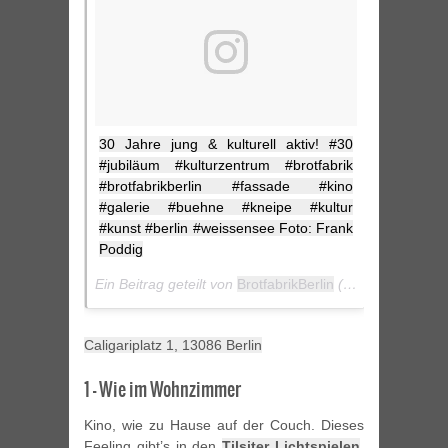
30 Jahre jung & kulturell aktiv! #30
#jubiläum #kulturzentrum #brotfabrik
#brotfabrikberlin #fassade #kino
#galerie #buehne #kneipe #kultur
#kunst #berlin #weissensee Foto: Frank
Poddig
Ein Beitrag geteilt von
BrotfabrikBerlin
(@brotfabrikberlin) am
Caligariplatz 1, 13086 Berlin
1 – Wie im Wohnzimmer
Kino, wie zu Hause auf der Couch. Dieses
Feeling gibt’s in den
Tilsiter Lichtspielen
.