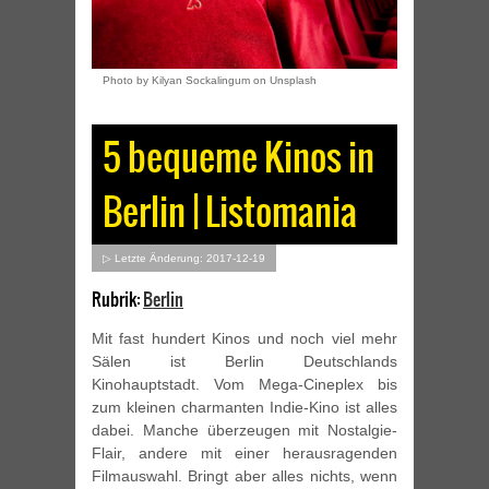
Photo by Kilyan Sockalingum on Unsplash
5 bequeme Kinos in
Berlin | Listomania
▷ Letzte Änderung: 2017-12-19
Rubrik:
Berlin
Mit fast hundert Kinos und noch viel mehr
Sälen ist Berlin Deutschlands
Kinohauptstadt. Vom Mega-Cineplex bis
zum kleinen charmanten Indie-Kino ist alles
dabei. Manche überzeugen mit Nostalgie-
Flair, andere mit einer herausragenden
Filmauswahl. Bringt aber alles nichts, wenn