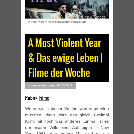
A most violent year (Ausschnitt Filmplakat)
A Most Violent Year
& Das ewige Leben |
Filme der Woche
▷ Letzte Änderung: 2015-03-17
Rubrik:
Filme
Wenn wir in dieser Woche was empfehlen
müssten, dann wäre das gleich zweimal
Krimi mit noch was anderes. Einmal ist es
der eiserne Wille eines Aufsteigers in New
York 1981, das andere Mal sind es die