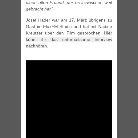
einen alten Freund, der es inzwischen weit
gebracht hat.”
Josef Hader war am 17. März übrigens zu
Gast im FluxFM-Studio und hat mit Nadine
Kreutzer über den Film gesprochen.
Hier
könnt ihr das unterhaltsame Interview
nachhören
.