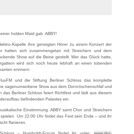
einer holden Maid gab: ABBY!
lektro-Kapelle ihre geneigten Hörer zu einem Konzert der
ner hatten sich zusammengetan mit Streichern und dem
uckende Show auf die Beine gestellt. Wer das Glück hatte,
rgattern wird sich noch heute lebhaft an einen tobenden
kanten erinnern.
uxFM und die Stiftung Berliner Schloss das komplette
die sagenumwobene Show aus dem Dornröschenschlaf und
n das Berliner Schloss feiert Richtfest und lädt aus diesem
ederaufbau befindenden Palastes ein.
musikalische Einstimmung. ABBY samt Chor und Streichern
pielen. Um 22:00 Uhr findet das Fest sein Ende – und ihr
cht flanieren.
 Schloss – Humboldt-Forum findet ihr unter:
www.sbs-