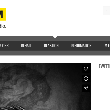
M OHR
IN HALT
IN AKTION
IN FORMATION
IM 
TWITT