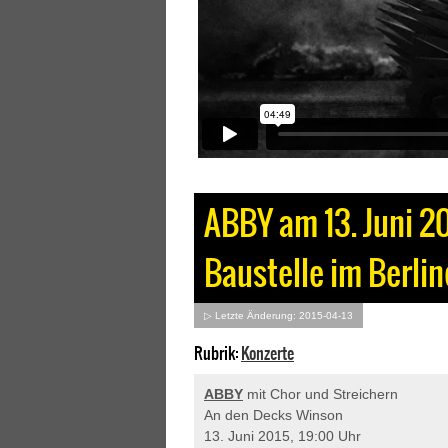
ABBY am 13. Juni 2
Baustelle im Berli
▷ Letzte Änderung: 2015-04-13
Rubrik:
Konzerte
ABBY
mit Chor und Streichern
An den Decks Winson
13. Juni 2015, 19:00 Uhr