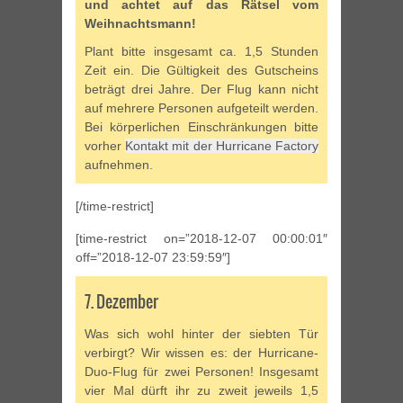
und achtet auf das Rätsel vom
Weihnachtsmann!
Plant bitte insgesamt ca. 1,5 Stunden
Zeit ein. Die Gültigkeit des Gutscheins
beträgt drei Jahre. Der Flug kann nicht
auf mehrere Personen aufgeteilt werden.
Bei körperlichen Einschränkungen bitte
vorher
Kontakt mit der Hurricane Factory
aufnehmen.
[/time-restrict]
[time-restrict on=”2018-12-07 00:00:01″
off=”2018-12-07 23:59:59″]
7. Dezember
Was sich wohl hinter der siebten Tür
verbirgt? Wir wissen es: der Hurricane-
Duo-Flug für zwei Personen! Insgesamt
vier Mal dürft ihr zu zweit jeweils 1,5