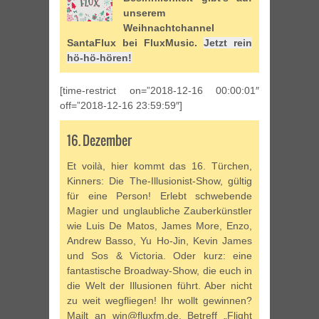
unserem
Weihnachtchannel
SantaFlux bei FluxMusic.
Jetzt rein
hö-hö-hören!
[time-restrict on=”2018-12-16 00:00:01″
off=”2018-12-16 23:59:59″]
16. Dezember
Et voilà, hier kommt das 16. Türchen,
Kinners: Die The-Illusionist-Show, gültig
für eine Person! Erlebt schwebende
Magier und unglaubliche Zauberkünstler
wie Luis De Matos, James More, Enzo,
Andrew Basso, Yu Ho-Jin, Kevin James
und Sos & Victoria. Oder kurz: eine
fantastische Broadway-Show, die euch in
die Welt der Illusionen führt. Aber nicht
zu weit wegfliegen! Ihr wollt gewinnen?
Mailt an win@fluxfm.de, Betreff „Flight