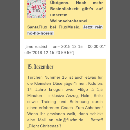
Übrigens: Noch mehr
Besinnlichkeit gibt’s auf
unserem
Weihnachtchannel
SantaFlux bei FluxMusic.
Jetzt rein
hö-hö-hören!
[time-restrict on=”2018-12-15 00:00:01″
off=”2018-12-15 23:59:59″]
15. Dezember
Türchen Nummer 15 ist auch etwas für
die Kleinsten Düsenjäger*innen: Kids bis
14 Jahre kriegen zwei Flüge à 1,5
Minuten – inklusive Anzug, Helm, Brille
sowie Training und Betreuung durch
einen erfahrenen Coach. Zum Abheben!
Wenn ihr gewinnen wollt, dann schickt
eine Mail an win@fluxfm.de , Betreff
„Flight Christmas“!