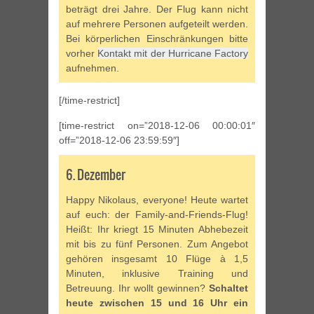
beträgt drei Jahre. Der Flug kann nicht
auf mehrere Personen aufgeteilt werden.
Bei körperlichen Einschränkungen bitte
vorher
Kontakt mit der Hurricane Factory
aufnehmen.
[/time-restrict]
[time-restrict on=”2018-12-06 00:00:01″
off=”2018-12-06 23:59:59″]
6. Dezember
Happy Nikolaus, everyone! Heute wartet
auf euch: der Family-and-Friends-Flug!
Heißt: Ihr kriegt 15 Minuten Abhebezeit
mit bis zu fünf Personen. Zum Angebot
gehören insgesamt 10 Flüge à 1,5
Minuten, inklusive Training und
Betreuung. Ihr wollt gewinnen?
Schaltet
heute zwischen 15 und 16 Uhr ein