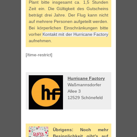
Plant bitte insgesamt ca. 1,5 Stunden
Zeit ein. Die Gültigkeit des Gutscheins
beträgt drei Jahre. Der Flug kann nicht
auf mehrere Personen aufgeteilt werden.
Bei körperlichen Einschränkungen bitte
vorher
Kontakt mit der Hurricane Factory
aufnehmen.
[/time-restrict]
Hurricane Factory
Waßmannsdorfer
Allee 3
12529 Schönefeld
Übrigens: Noch mehr
Besinnlichkeit gibt’s auf