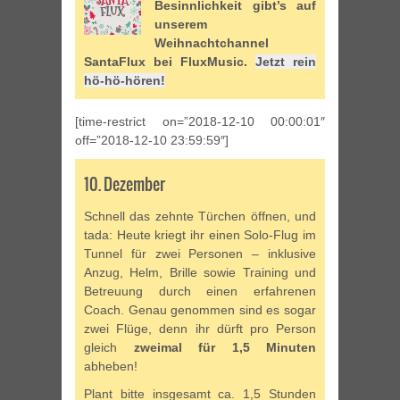
Besinnlichkeit gibt’s auf
unserem
Weihnachtchannel
SantaFlux bei FluxMusic.
Jetzt rein
hö-hö-hören!
[time-restrict on=”2018-12-10 00:00:01″
off=”2018-12-10 23:59:59″]
10. Dezember
Schnell das zehnte Türchen öffnen, und
tada: Heute kriegt ihr einen Solo-Flug im
Tunnel für zwei Personen – inklusive
Anzug, Helm, Brille sowie Training und
Betreuung durch einen erfahrenen
Coach. Genau genommen sind es sogar
zwei Flüge, denn ihr dürft pro Person
gleich
zweimal für 1,5 Minuten
abheben!
Plant bitte insgesamt ca. 1,5 Stunden