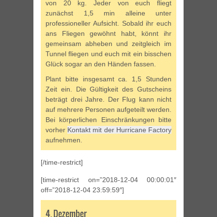
von 20 kg. Jeder von euch fliegt
zunächst 1,5 min alleine unter
professioneller Aufsicht. Sobald ihr euch
ans Fliegen gewöhnt habt, könnt ihr
gemeinsam abheben und zeitgleich im
Tunnel fliegen und euch mit ein bisschen
Glück sogar an den Händen fassen.
Plant bitte insgesamt ca. 1,5 Stunden
Zeit ein. Die Gültigkeit des Gutscheins
beträgt drei Jahre. Der Flug kann nicht
auf mehrere Personen aufgeteilt werden.
Bei körperlichen Einschränkungen bitte
vorher
Kontakt mit der Hurricane Factory
aufnehmen.
[/time-restrict]
[time-restrict on=”2018-12-04 00:00:01″
off=”2018-12-04 23:59:59″]
4. Dezember