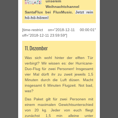
unserem
Weihnachtchannel
SantaFlux bei FluxMusic.
Jetzt rein
hö-hö-hören!
[time-restrict on=”2018-12-11 00:00:01″
off=”2018-12-11 23:59:59″]
11. Dezember
Was sich wohl hinter der elften Tür
verbirgt? Wir wissen es: der Hurricane-
Duo-Flug für zwei Personen! Insgesamt
vier Mal dürft ihr zu zweit jeweils 1,5
Minuten durch die Luft düsen. Macht
insgesamt 6 Minuten Flugzeit. Not bad,
was?
Das Paket gilt für zwei Personen mit
einem maximalen Gewichtsunterschied
von 20 kg. Jeder von euch fliegt
zunächst 1,5 min alleine unter