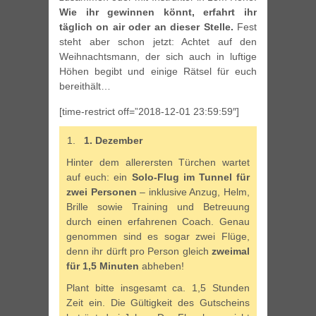
Wie ihr gewinnen könnt, erfahrt ihr
täglich on air oder an dieser Stelle.
Fest
steht aber schon jetzt: Achtet auf den
Weihnachtsmann, der sich auch in luftige
Höhen begibt und einige Rätsel für euch
bereithält…
[time-restrict off=”2018-12-01 23:59:59″]
1. Dezember
Hinter dem allerersten Türchen wartet
auf euch: ein
Solo-Flug im Tunnel für
zwei Personen
– inklusive Anzug, Helm,
Brille sowie Training und Betreuung
durch einen erfahrenen Coach. Genau
genommen sind es sogar zwei Flüge,
denn ihr dürft pro Person gleich
zweimal
für 1,5 Minuten
abheben!
Plant bitte insgesamt ca. 1,5 Stunden
Zeit ein. Die Gültigkeit des Gutscheins