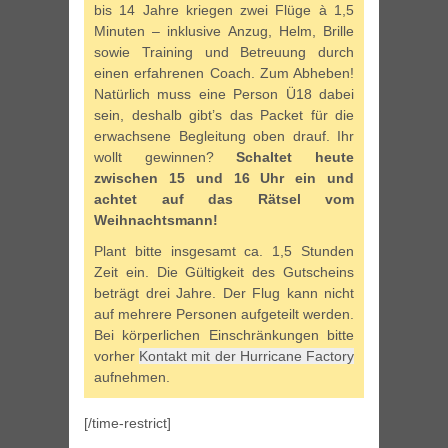
bis 14 Jahre kriegen zwei Flüge à 1,5
Minuten – inklusive Anzug, Helm, Brille
sowie Training und Betreuung durch
einen erfahrenen Coach. Zum Abheben!
Natürlich muss eine Person Ü18 dabei
sein, deshalb gibt’s das Packet für die
erwachsene Begleitung oben drauf. Ihr
wollt gewinnen?
Schaltet heute
zwischen 15 und 16 Uhr ein und
achtet auf das Rätsel vom
Weihnachtsmann!
Plant bitte insgesamt ca. 1,5 Stunden
Zeit ein. Die Gültigkeit des Gutscheins
beträgt drei Jahre. Der Flug kann nicht
auf mehrere Personen aufgeteilt werden.
Bei körperlichen Einschränkungen bitte
vorher
Kontakt mit der Hurricane Factory
aufnehmen.
[/time-restrict]