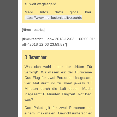
zu weit wegfliegen!
Mehr Infos dazu gibt’s hier:
https://www.theillusionistslive.eu/de
[/time-restrict]
[time-restrict on=”2018-12-03 00:00:01″
off=”2018-12-03 23:59:59″]
3. Dezember
Was sich wohl hinter der dritten Tür
verbirgt? Wir wissen es: der Hurricane-
Duo-Flug für zwei Personen! Insgesamt
vier Mal dürft ihr zu zweit jeweils 1,5
Minuten durch die Luft düsen. Macht
insgesamt 6 Minuten Flugzeit. Not bad,
was?
Das Paket gilt für zwei Personen mit
einem maximalen Gewichtsunterschied