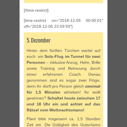
[/time-restrict]
[time-restrict on=”2018-12-05 00:00:01″
off=”2018-12-05 23:59:59″]
5. Dezember
Hinter dem fünften Türchen wartet auf
euch: ein
Solo-Flug im Tunnel für zwei
Personen
– inklusive Anzug, Helm, Brille
sowie Training und Betreuung durch
einen erfahrenen Coach. Genau
genommen sind es sogar zwei Flüge,
denn ihr dürft pro Person gleich
zweimal
für 1,5 Minuten
abheben! Ihr wollt
gewinnen?
Schaltet heute zwischen 17
und 18 Uhr ein und achtet auf das
Rätsel vom Weihnachtsmann!
Plant bitte insgesamt ca. 1,5 Stunden
Zeit ein. Die Gültigkeit des Gutscheins