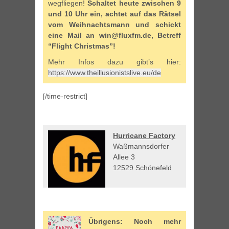
wegfliegen!
Schaltet heute zwischen 9
und 10 Uhr ein, achtet auf das Rätsel
vom Weihnachtsmann und schickt
eine Mail an win@fluxfm.de, Betreff
“Flight Christmas”!
Mehr Infos dazu gibt’s hier:
https://www.theillusionistslive.eu/de
[/time-restrict]
Hurricane Factory
Waßmannsdorfer
Allee 3
12529 Schönefeld
Übrigens: Noch mehr