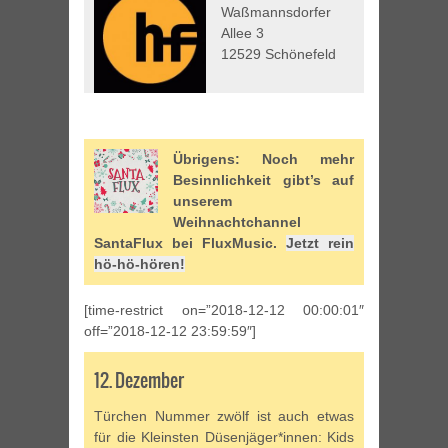
Waßmannsdorfer
Allee 3
12529 Schönefeld
Übrigens: Noch mehr
Besinnlichkeit gibt’s auf
unserem
Weihnachtchannel
SantaFlux bei FluxMusic.
Jetzt rein
hö-hö-hören!
[time-restrict on=”2018-12-12 00:00:01″
off=”2018-12-12 23:59:59″]
12. Dezember
Türchen Nummer zwölf ist auch etwas
für die Kleinsten Düsenjäger*innen: Kids