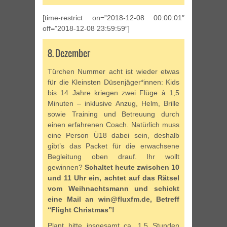
[time-restrict on=”2018-12-08 00:00:01″
off=”2018-12-08 23:59:59″]
8. Dezember
Türchen Nummer acht ist wieder etwas
für die Kleinsten Düsenjäger*innen: Kids
bis 14 Jahre kriegen zwei Flüge à 1,5
Minuten – inklusive Anzug, Helm, Brille
sowie Training und Betreuung durch
einen erfahrenen Coach. Natürlich muss
eine Person Ü18 dabei sein, deshalb
gibt’s das Packet für die erwachsene
Begleitung oben drauf. Ihr wollt
gewinnen?
Schaltet heute zwischen 10
und 11 Uhr ein, achtet auf das Rätsel
vom Weihnachtsmann und schickt
eine Mail an win@fluxfm.de, Betreff
“Flight Christmas”!
Plant bitte insgesamt ca. 1,5 Stunden