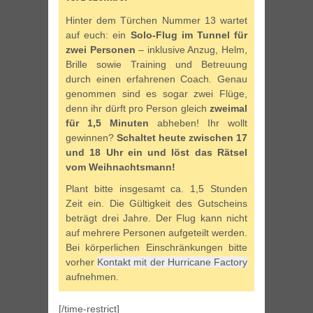
Hinter dem Türchen Nummer 13 wartet
auf euch: ein
Solo-Flug im Tunnel für
zwei Personen
– inklusive Anzug, Helm,
Brille sowie Training und Betreuung
durch einen erfahrenen Coach. Genau
genommen sind es sogar zwei Flüge,
denn ihr dürft pro Person gleich
zweimal
für 1,5 Minuten
abheben! Ihr wollt
gewinnen?
Schaltet heute zwischen 17
und 18 Uhr ein und löst das Rätsel
vom Weihnachtsmann!
Plant bitte insgesamt ca. 1,5 Stunden
Zeit ein. Die Gültigkeit des Gutscheins
beträgt drei Jahre. Der Flug kann nicht
auf mehrere Personen aufgeteilt werden.
Bei körperlichen Einschränkungen bitte
vorher
Kontakt mit der Hurricane Factory
aufnehmen.
[/time-restrict]