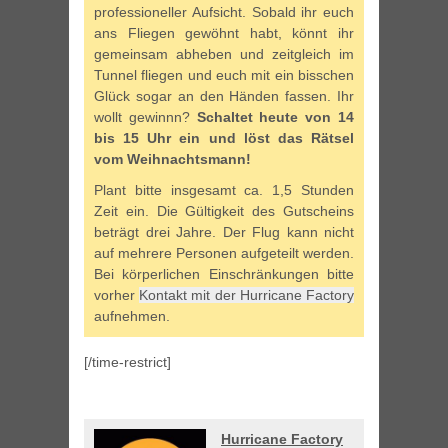
professioneller Aufsicht. Sobald ihr euch
ans Fliegen gewöhnt habt, könnt ihr
gemeinsam abheben und zeitgleich im
Tunnel fliegen und euch mit ein bisschen
Glück sogar an den Händen fassen. Ihr
wollt gewinnn?
Schaltet heute von 14
bis 15 Uhr ein und löst das Rätsel
vom Weihnachtsmann!
Plant bitte insgesamt ca. 1,5 Stunden
Zeit ein. Die Gültigkeit des Gutscheins
beträgt drei Jahre. Der Flug kann nicht
auf mehrere Personen aufgeteilt werden.
Bei körperlichen Einschränkungen bitte
vorher
Kontakt mit der Hurricane Factory
aufnehmen.
[/time-restrict]
Hurricane Factory