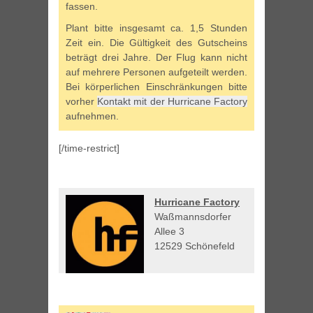
fassen.
Plant bitte insgesamt ca. 1,5 Stunden
Zeit ein. Die Gültigkeit des Gutscheins
beträgt drei Jahre. Der Flug kann nicht
auf mehrere Personen aufgeteilt werden.
Bei körperlichen Einschränkungen bitte
vorher
Kontakt mit der Hurricane Factory
aufnehmen.
[/time-restrict]
Hurricane Factory
Waßmannsdorfer
Allee 3
12529 Schönefeld