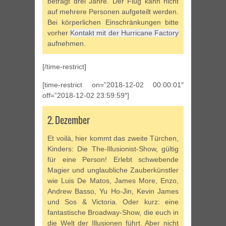
beträgt drei Jahre. Der Flug kann nicht
auf mehrere Personen aufgeteilt werden.
Bei körperlichen Einschränkungen bitte
vorher
Kontakt mit der Hurricane Factory
aufnehmen.
[/time-restrict]
[time-restrict on=”2018-12-02 00:00:01″
off=”2018-12-02 23:59:59″]
2. Dezember
Et voilà, hier kommt das zweite Türchen,
Kinders: Die The-Illusionist-Show, gültig
für eine Person! Erlebt schwebende
Magier und unglaubliche Zauberkünstler
wie Luis De Matos, James More, Enzo,
Andrew Basso, Yu Ho-Jin, Kevin James
und Sos & Victoria. Oder kurz: eine
fantastische Broadway-Show, die euch in
die Welt der Illusionen führt. Aber nicht