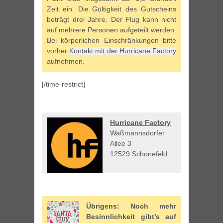
Zeit ein. Die Gültigkeit des Gutscheins
beträgt drei Jahre. Der Flug kann nicht
auf mehrere Personen aufgeteilt werden.
Bei körperlichen Einschränkungen bitte
vorher
Kontakt mit der Hurricane Factory
aufnehmen.
[/time-restrict]
Hurricane Factory
Waßmannsdorfer
Allee 3
12529 Schönefeld
Übrigens: Noch mehr
Besinnlichkeit gibt’s auf