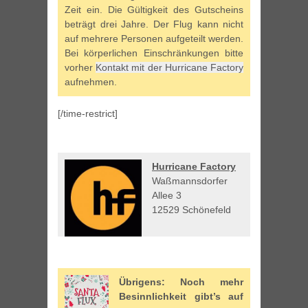
Zeit ein. Die Gültigkeit des Gutscheins
beträgt drei Jahre. Der Flug kann nicht
auf mehrere Personen aufgeteilt werden.
Bei körperlichen Einschränkungen bitte
vorher
Kontakt mit der Hurricane Factory
aufnehmen.
[/time-restrict]
Hurricane Factory
Waßmannsdorfer
Allee 3
12529 Schönefeld
Übrigens: Noch mehr
Besinnlichkeit gibt’s auf