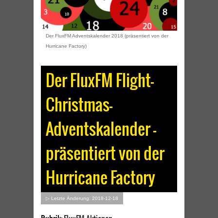
Der FluxFM Adventskalender 2018 (präsentiert von der
Hurricane Factory)
Der FluxFM Flight-
Christmas-
Adventskalender –
präsentiert von der
Hurricane Factory
▷ Letzte Änderung: 2018-12-18