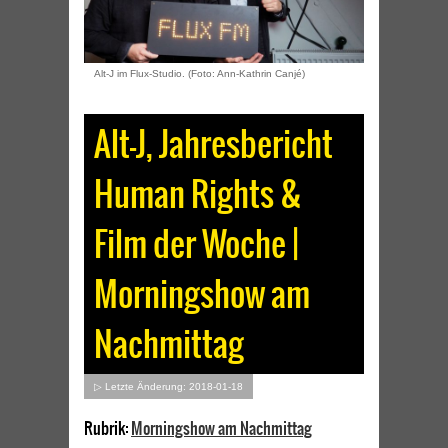
Alt-J im Flux-Studio. (Foto: Ann-Kathrin Canjé)
Alt-J, Jahresbericht
Human Rights &
Film der Woche |
Morningshow am
Nachmittag
▷ Letzte Änderung: 2018-01-18
Rubrik:
Morningshow am Nachmittag