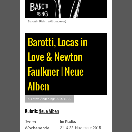
Barotti - Rising (Albumcover)
Barotti, Locas in
Love & Newton
Faulkner | Neue
Alben
▷ Letzte Änderung: 2015-11-20
Rubrik:
Neue Alben
Jedes
Im Radio:
Wochenende
21. & 22. November 2015