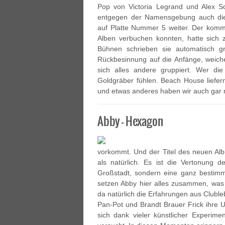
Pop von Victoria Legrand und Alex Sca
entgegen der Namensgebung auch dies
auf Platte Nummer 5 weiter. Der komme
Alben verbuchen konnten, hatte sich z
Bühnen schrieben sie automatisch g
Rückbesinnung auf die Anfänge, weiche
sich alles andere gruppiert. Wer die
Goldgräber fühlen. Beach House liefe
und etwas anderes haben wir auch gar n
Abby – Hexagon
vorkommt. Und der Titel des neuen A
als natürlich. Es ist die Vertonung 
Großstadt, sondern eine ganz bestim
setzen Abby hier alles zusammen, was 
da natürlich die Erfahrungen aus Clubl
Pan-Pot und Brandt Brauer Frick ihr
sich dank vieler künstlicher Experime