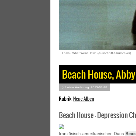
Foals - What Went Down (Ausschnitt Albumcover)
Beach House, Abby 
▷ Letzte Änderung: 2015-08-28
Rubrik:
Neue Alben
Beach House – Depression Ch
französisch-amerikanischen Duos
Beac