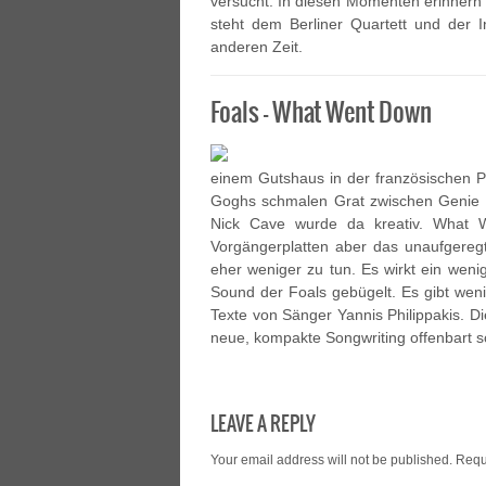
versucht. In diesen Momenten erinnern 
steht dem Berliner Quartett und der I
anderen Zeit.
Foals – What Went Down
einem Gutshaus in der französischen 
Goghs schmalen Grat zwischen Genie u
Nick Cave wurde da kreativ. What W
Vorgängerplatten aber das unaufgereg
eher weniger zu tun. Es wirkt ein weni
Sound der Foals gebügelt. Es gibt weni
Texte von Sänger Yannis Philippakis. Die
neue, kompakte Songwriting offenbart s
LEAVE A REPLY
Your email address will not be published.
Requ