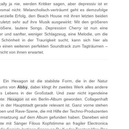
lly ja nie, werden Kritiker sagen, aber depressiv ist er
mal nicht. Melancholisch-verträumt geht es demzufolge
rzielle Erfolg, den Beach House mit ihren letzten beiden
uletzt sehr auf ihre Musik ausgewirkt: Mit den größeren
rößere, lautere Songs.
Depression Cherry
ist nun eine
r und sanfter, weniger Schlagzeug, eine Melodie, um die
 Schönheit in der Traurigkeit sucht, kann sich hier als
rn einen weiteren perfekten Soundtrack zum Tagträumen –
icht von ihnen erwartet.
Ein Hexagon ist die stabilste Form, die in der Natur
lbums von
Abby
, dabei klingt ihr zweites Werk alles andere
des Lebens in der Großstadt. Und zwar nicht irgendeine
mte:
Hexagon
ist ein Berlin-Album geworden. Collagenhaft
in der Hauptstadt gerade relevant ist. Ganz vorne stehen
eben und Rave-Szene, die mit Hilfe der Techno-Produzenten
e Umsetzung auf dem Album gefunden haben. Daneben wird
nte mit Sänger Filous Kopfstimme an fragiler Electronica