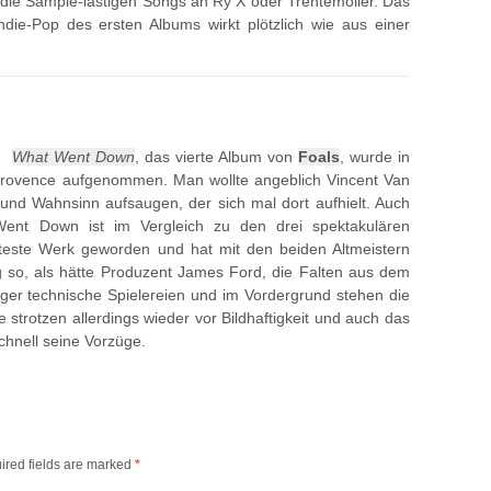
die Sample-lastigen Songs an Ry X oder Trentemöller. Das
ndie-Pop des ersten Albums wirkt plötzlich wie aus einer
What Went Down
, das vierte Album von
Foals
, wurde in
Provence aufgenommen. Man wollte angeblich Vincent Van
nd Wahnsinn aufsaugen, der sich mal dort aufhielt. Auch
ent Down ist im Vergleich zu den drei spektakulären
teste Werk geworden und hat mit den beiden Altmeistern
g so, als hätte Produzent James Ford, die Falten aus dem
ger technische Spielereien und im Vordergrund stehen die
 strotzen allerdings wieder vor Bildhaftigkeit und auch das
chnell seine Vorzüge.
ired fields are marked
*