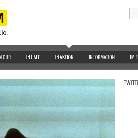
M OHR
IN HALT
IN AKTION
IN FORMATION
IM 
TWITT