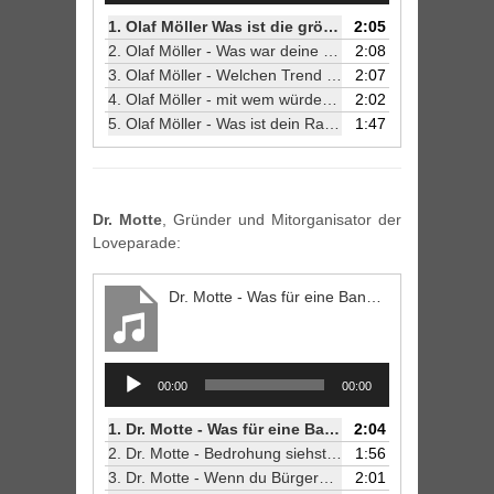
1.
Olaf Möller Was ist die größte Bedrohung für die kreative Szene?
2:05
2.
Olaf Möller - Was war deine erste Cluberfahrung?
2:08
3.
Olaf Möller - Welchen Trend würdest du gerne lostreten?
2:07
4.
Olaf Möller - mit wem würdest du gerne um die Häuser ziehen?
2:02
5.
Olaf Möller - Was ist dein Rat an Nachwuchskünstler?
1:47
Dr. Motte
, Gründer und Mitorganisator der
Loveparade:
Dr. Motte - Was für eine Band würdest du gründen?
Audio
00:00
00:00
Player
1.
Dr. Motte - Was für eine Band würdest du gründen?
2:04
2.
Dr. Motte - Bedrohung siehst du für die Berliner Kreativszene
1:56
3.
Dr. Motte - Wenn du Bürgermeister wärst?
2:01