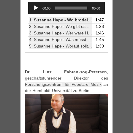
Audio
00:00
00:00
Player
1.
Susanne Hape - Wo brodelt die Musikszene gerade in Berlin?
1:47
2.
Susanne Hape - Wo gibt es das beste Mitternachtsessen?
1:28
3.
Susanne Hape - Wer wäre Headliner auf deinem Festival?
1:46
4.
Susanne Hape - Was müsste passieren, dass du die Stadt verlässt?
1:45
5.
Susanne Hape - Worauf sollte man als Nachwuchskünstler in Berlin achten?
1:39
Dr. Lutz Fahrenkrog-Petersen
,
geschäftsführender Direktor des
Forschungszentrum für Populäre Musik
an
der Humboldt-Universität zu Berlin: