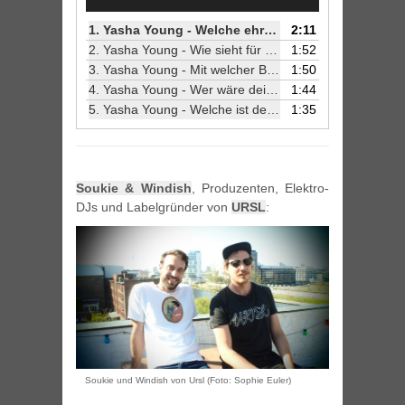
Player
1.
Yasha Young - Welche ehrenamtlichen Institutionen sollte man unbedingt unterstützen?
2:11
2.
Yasha Young - Wie sieht für dich ein perfektes Wochenende aus?
1:52
3.
Yasha Young - Mit welcher Berlinerin / welchem Berliner würdest du gerne mal um die Häuser ziehen?
1:50
4.
Yasha Young - Wer wäre dein Headliner bei deinem eigenen Festival?
1:44
5.
Yasha Young - Welche ist deine Lieblings-Ubahn-Linie und warum?
1:35
Soukie & Windish
, Produzenten, Elektro-
DJs und Labelgründer von
URSL
:
Soukie und Windish von Ursl (Foto: Sophie Euler)