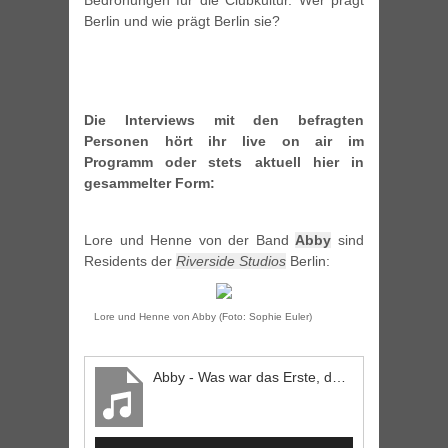
Bedrohungen für die Clubkultur. Wer prägt
Berlin und wie prägt Berlin sie?
Die Interviews mit den befragten
Personen hört ihr live on air im
Programm oder stets aktuell hier in
gesammelter Form:
Lore und Henne von der Band
Abby
sind
Residents der
Riverside Studios
Berlin:
Lore und Henne von Abby (Foto: Sophie Euler)
Abby - Was war das Erste, das ihr gemacht habt, als ihr nach Berlin gekommen seid?
Audio