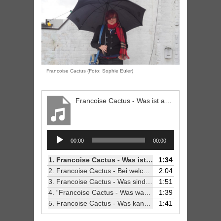
Francoise Cactus (Foto: Sophie Euler)
Francoise Cactus - Was ist aktuell die größte Bedrohung für die Berliner Kreativkultur?
Audio
00:00
00:00
Player
1.
Francoise Cactus - Was ist aktuell die größte Bedrohung für die Berliner Kreativkultur?
1:34
2.
Francoise Cactus - Bei welchem Trend bist du froh, dass Berlin ihn überstanden hat?
2:04
3.
Francoise Cactus - Was sind deine Lieblings-Apps?
1:51
4.
“Francoise Cactus - Was war deine erste Berliner Cluberfahrung?ROMO Berliner Pilsener Francoise Cactus”
1:39
5.
Francoise Cactus - Was kann Berlin besser als andere Städte?
1:41