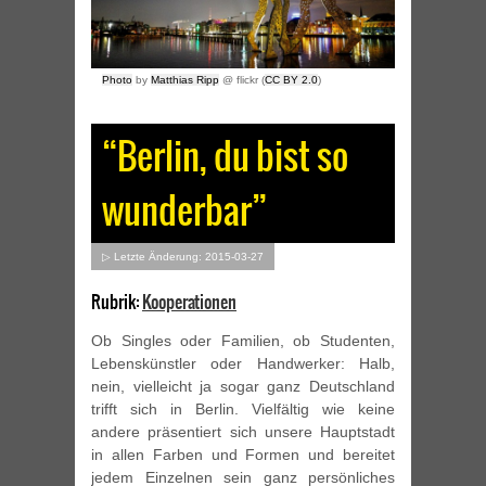
Photo
by
Matthias Ripp
@ flickr (
CC BY 2.0
)
“Berlin, du bist so
wunderbar”
▷ Letzte Änderung: 2015-03-27
Rubrik:
Kooperationen
Ob Singles oder Familien, ob Studenten,
Lebenskünstler oder Handwerker: Halb,
nein, vielleicht ja sogar ganz Deutschland
trifft sich in Berlin. Vielfältig wie keine
andere präsentiert sich unsere Hauptstadt
in allen Farben und Formen und bereitet
jedem Einzelnen sein ganz persönliches