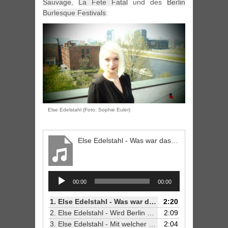
Sauvage
,
La Fete Fatal
und des
Berlin
Burlesque Festivals
:
Else Edelstahl (Foto: Sophie Euler)
Else Edelstahl - Was war das Erste, was du in Berlin gemacht hast?
Audio
00:00
00:00
Player
1.
Else Edelstahl - Was war das Erste, was du in Berlin gemacht hast?
2:20
2.
Else Edelstahl - Wird Berlin auch in 10 Jahren noch interessant sein?
2:09
3.
Else Edelstahl - Mit welcher Berliner_in würdest du gerne um die Häuser ziehen?
2:04