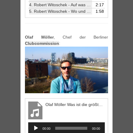
4.
Robert Witoschek - Auf was muss man als Nachwuchsband besonders achten?
2:17
5.
Robert Witoschek - Wo und wann fühlst du dich zu Hause?
1:58
Olaf Möller
, Chef der Berliner
Clubcommission
:
Olaf Möller Was ist die größte Bedrohung für die kreative Szene?
Audio
00:00
00:00
Player