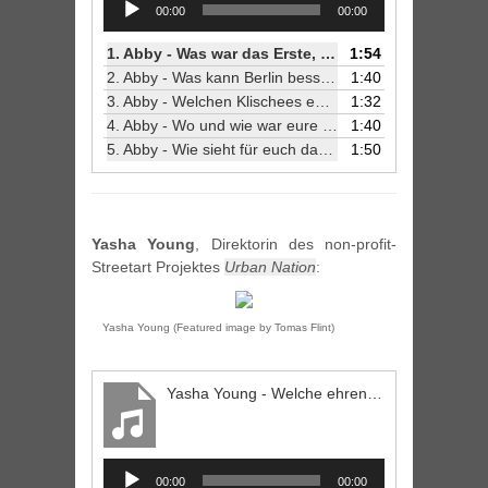
00:00
00:00
Player
1.
Abby - Was war das Erste, das ihr gemacht habt, als ihr nach Berlin gekommen seid?
1:54
2.
Abby - Was kann Berlin besser als andere Städte und warum?
1:40
3.
Abby - Welchen Klischees eures Berufstandes entsprecht ihr am meisten?
1:32
4.
Abby - Wo und wie war eure erste Berliner-Club-Erfahrung?
1:40
5.
Abby - Wie sieht für euch das perfekte Wochenende aus?
1:50
Yasha Young
, Direktorin des non-profit-
Streetart Projektes
Urban Nation
:
Yasha Young (Featured image by Tomas Flint)
Yasha Young - Welche ehrenamtlichen Institutionen sollte man unbedingt unterstützen?
Audio
00:00
00:00