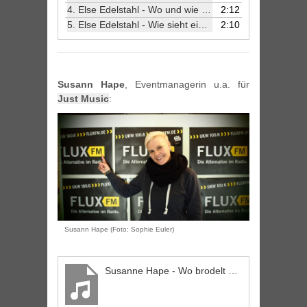
4.
Else Edelstahl - Wo und wie war deine erste Berliner Cluberfahrung?
2:12
5.
Else Edelstahl - Wie sieht ein perfektes Wochenende aus?
2:10
Susann Hape
, Eventmanagerin u.a. für
Just Music
:
Susann Hape (Foto: Sophie Euler)
Susanne Hape - Wo brodelt die Musikszene gerade in Berlin?