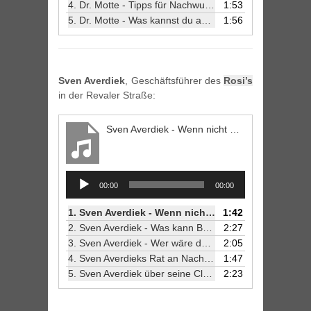
4.
Dr. Motte - Tipps für Nachwuchsmusiker
1:53
5.
Dr. Motte - Was kannst du am Besten?
1:56
Sven Averdiek
, Geschäftsführer des
Rosi’s
in der Revaler Straße:
Sven Averdiek - Wenn nicht Berlin, wo dann?
Audio
00:00
00:00
Player
1.
Sven Averdiek - Wenn nicht Berlin, wo dann?
1:42
2.
Sven Averdiek - Was kann Berlin?
2:27
3.
Sven Averdiek - Wer wäre der Headliner auf einem von dir kuratierten Festival.
2:05
4.
Sven Averdieks Rat an Nachwuchsmusiker
1:47
5.
Sven Averdiek über seine Cluberfahrungen
2:23