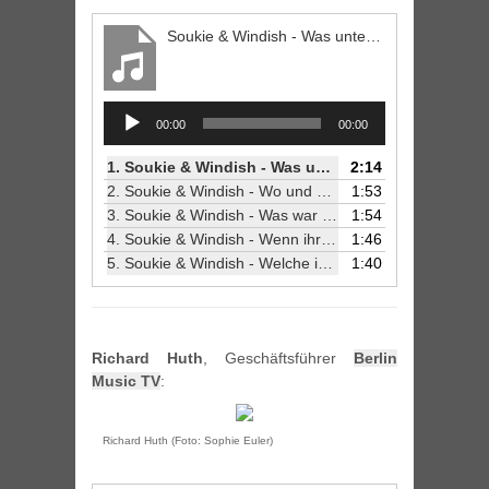
Soukie & Windish - Was unterscheidet das Berliner Publikum von dem in anderen Städten?
Audio
00:00
00:00
Player
1.
Soukie & Windish - Was unterscheidet das Berliner Publikum von dem in anderen Städten?
2:14
2.
Soukie & Windish - Wo und wie war eure erste Berliner-Club-Erfahrung?
1:53
3.
Soukie & Windish - Was war das erste was ihr gemacht habt, als ihr nach Berlin gekommen seid?
1:54
4.
Soukie & Windish - Wenn ihr nicht in Berlin seid, wo seid ihr dann?
1:46
5.
Soukie & Windish - Welche ist eure Lieblingsubahn-Linie und warum?
1:40
Richard Huth
, Geschäftsführer
Berlin
Music TV
:
Richard Huth (Foto: Sophie Euler)