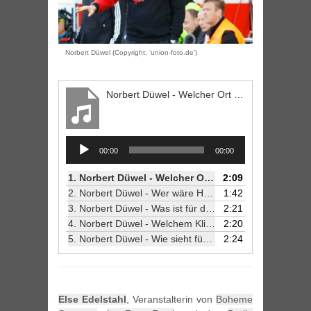
Norbert Düwel (Copyright: ‘union-foto.de’)
Norbert Düwel - Welcher Ort ist für dich am meisten Berlin?
Audio
00:00
00:00
Player
1.
Norbert Düwel - Welcher Ort ist für dich am meisten Berlin?
2:09
2.
Norbert Düwel - Wer wäre Headliner auf deinem idealen Festival?
1:42
3.
Norbert Düwel - Was ist für dich der Trend der Stunde?
2:21
4.
Norbert Düwel - Welchem Klischee über dich oder deinen Berufsstand entsprichst du am meisten?
2:20
5.
Norbert Düwel - Wie sieht für dich ein perfektes Wochenende aus?
2:24
Else Edelstahl
, Veranstalterin von
Boheme