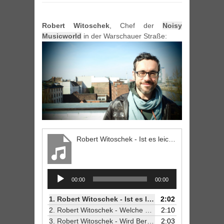
Robert Witoschek
, Chef der
Noisy
Musicworld
in der Warschauer Straße:
Robert Witoschek - Ist es leichter hier durchzustarten als anderswo?
Audio
00:00
00:00
Player
1.
Robert Witoschek - Ist es leichter hier durchzustarten als anderswo?
2:02
2.
Robert Witoschek - Welche Möglichkeiten zur Nachwuchsförderung gibt es?
2:10
3.
Robert Witoschek - Wird Berlin in 10 Jahren noch relevant sein?
2:03