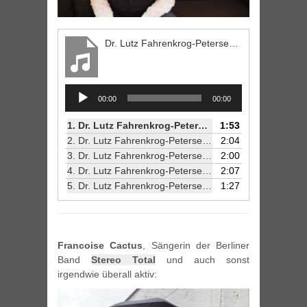
Dr. Lutz Fahrenkrog-Petersen - Wie würde deine Band klingen?
Audio
00:00
00:00
Player
1.
Dr. Lutz Fahrenkrog-Petersen - Wie würde deine Band klingen?
1:53
2.
Dr. Lutz Fahrenkrog-Petersen - Bei welchem Trend bist du froh, dass Berlin ihn überstanden hat?
2:04
3.
Dr. Lutz Fahrenkrog-Petersen - Wer wäre der perfekte Headliner für dein Festival?
2:00
4.
Dr. Lutz Fahrenkrog-Petersen - Was unterscheidet das Berliner Publikum von dem in anderen Städten?
2:07
5.
Dr. Lutz Fahrenkrog-Petersen - Welcher Ort ist für mich am meisten Berlin?
1:27
Francoise Cactus
, Sängerin der Berliner
Band
Stereo Total
und auch sonst
irgendwie überall aktiv: