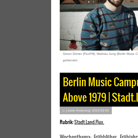
Simon Dömer (FluxFM), Mathias Jung (Berlin Music
geblendet.
Berlin Music Camp
Above 1979 | Stadt.
▷ Letzte Änderung: 2015-03-03
Rubrik:
Stadt.Land.Flux.
Wochenthema: Frühblüher, Frühjahrs