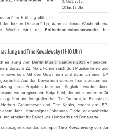
3. März 2015,
10 bis 13 Uhr
bucher? Im Frühling blüht ihr
uf den letzten Drücker? Tja, dann ist dieses Wochenthema
ese Woche wird die
Früheristallesbesserwoche
bei
as Jung und Tino Kowalewsky (11:10 Uhr)
thias Jung
vom
Berlin Music Campus 2015
eingeladen,
ren. Bis zum 22. März können sich dort MusikerInnen und
che bewerben. Mit den Gewinnern wird dann an einer EP,
o gearbeitet. Aus den Bewerbern werden Teams zusammen
setzung ihres Projektes betreuen. Begleitet werden diese
spiel Videoregisseurin Katja Kuhl, die unter anderem für
 gefilmt und fotografiert hat. Tim Tautorat, im Einsatz als
s, Herbert Grönemeyer und The Kooks, coacht drei EP-
 diesem Jahr Lichtdesigner Johannes Glöde, er entwickelte
ur und arbeitet für Bands wie Hundreds und Bonaparte.
nd sozusagen lebendes Exempel
Tino Kowalewsky
von der