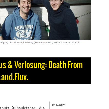
 Campus) und Tino Kowalewsky (Somebody Else) werden von der Sonne
us & Verlosung: Death From
Land.Flux.
Im Radio:
putz, Frühaufsteher – die