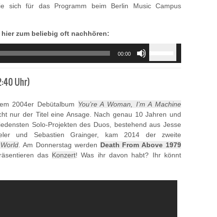
ie sich für das Programm beim Berlin Music Campus
 hier zum beliebig oft nachhören:
Use
00:00
Up/Down
Arrow
keys
2:40 Uhr)
to
increase
hrem 2004er Debütalbum
You’re A Woman, I’m A Machine
or
cht nur der Titel eine Ansage. Nach genau 10 Jahren und
decrease
iedensten Solo-Projekten des Duos, bestehend aus Jesse
volume.
eler und Sebastien Grainger, kam 2014 der zweite
 World
. Am Donnerstag werden
Death From Above 1979
räsentieren das
Konzert
! Was ihr davon habt? Ihr könnt