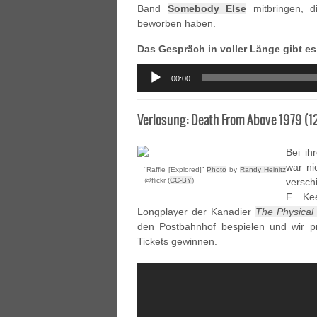
Band
Somebody Else
mitbringen, d
beworben haben.
Das Gespräch in voller Länge gibt es
Audio
00:00
Player
Verlosung: Death From Above 1979 (1
Bei i
war ni
“Raffle [Explored]”
Photo
by
Randy Heinitz
@flickr (
CC-BY
)
versch
F. Ke
Longplayer der Kanadier
The Physical
den Postbahnhof bespielen und wir p
Tickets gewinnen.