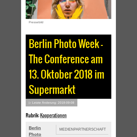
Pressebild
Berlin Photo Week –
The Conference am
13. Oktober 2018 im
Supermarkt
▷ Letzte Änderung: 2018-09-08
Rubrik:
Kooperationen
Berlin
MEDIENPARTNERSCHAFT
Photo