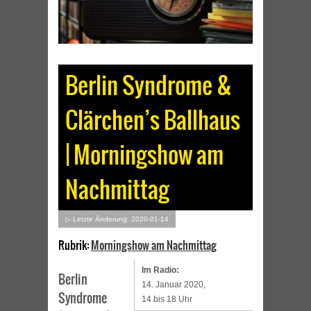
Berlin Syndrome &
Clärchen’s Ballhaus
| Morningshow am
Nachmittag
▷ Letzte Änderung: 2020-01-14
Rubrik:
Morningshow am Nachmittag
Im Radio:
Berlin
14. Januar 2020,
Syndrome
14 bis 18 Uhr