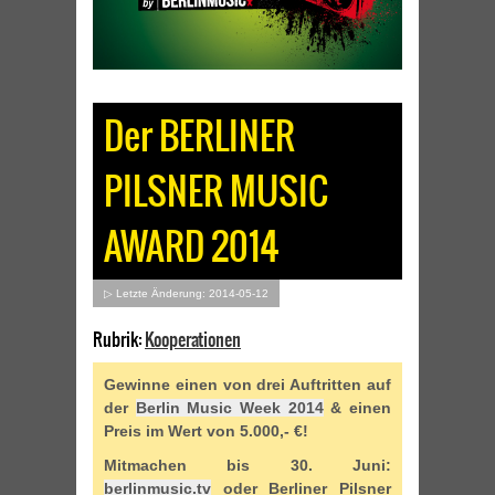
Der BERLINER
PILSNER MUSIC
AWARD 2014
▷ Letzte Änderung: 2014-05-12
Rubrik:
Kooperationen
Gewinne einen von drei Auftritten auf
der
Berlin Music Week 2014
& einen
Preis im Wert von 5.000,- €!
Mitmachen bis 30. Juni:
berlinmusic.tv
oder Berliner Pilsner