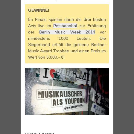
GEWINNE!
Im Finale spielen dann die drei besten
Acts live im
Postbahnhof
zur Eröffnung
der
Berlin Music Week 2014
vor
mindestens 1000 Leuten. Die
Siegerband erhält die goldene Berliner
Music Award Trophäe und einen Preis im
Wert von 5.000,- €!