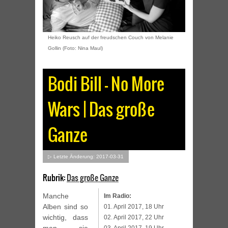
Heiko Reusch auf der freudschen Couch von Melanie
Gollin (Foto: Nina Maul)
Bodi Bill – No More
Wars | Das große
Ganze
▷ Letzte Änderung: 2017-03-31
Rubrik:
Das große Ganze
Manche
Im Radio:
Alben sind so
01. April 2017, 18 Uhr
wichtig, dass
02. April 2017, 22 Uhr