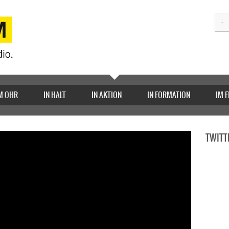
M OHR
IN HALT
IN AKTION
IN FORMATION
IM 
TWITT