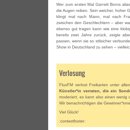
Wer zum ersten Mal Garrett Borns alias 
die Augen reiben. Sein weicher, hoher 
klingt mal nach Mann, mal nach Frau
zwischen den Geschlechtern – aber w
ebenso gut tragen kann wie eine klobi
bereits zwei Jahre zurück, zeigte a
passen, wenn sie so stilsicher verbund
Show in Deutschland zu sehen – viellei
Verlosung
FluxFM verlost Freikarten unter al
Künstler*in verraten, die ein So
moderiert, es kann also einen wenig 
Wir benachrichtigen die Gewinner*inne
Viel Glück!
:contestfooter: