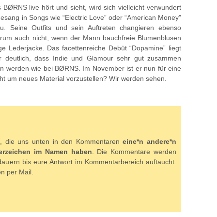
BØRNS live hört und sieht, wird sich vielleicht verwundert
Gesang in Songs wie “Electric Love” oder “American Money”
. Seine Outfits und sein Auftreten changieren ebenso
arum auch nicht, wenn der Mann bauchfreie Blumenblusen
ge Lederjacke. Das facettenreiche Debüt “Dopamine” liegt
ber deutlich, dass Indie und Glamour sehr gut zusammen
en werden wie bei BØRNS. Im November ist er nun für eine
cht um neues Material vorzustellen? Wir werden sehen.
len, die uns unten in den Kommentaren
eine*n andere*n
nderzeichen im Namen haben
. Die Kommentare werden
dauern bis eure Antwort im Kommentarbereich auftaucht.
n per Mail.