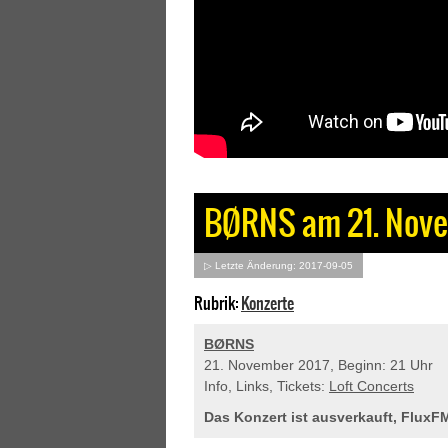
BØRNS am 21. Novem
▷ Letzte Änderung: 2017-09-05
Rubrik:
Konzerte
BØRNS
21. November 2017, Beginn: 21 Uhr
Info, Links, Tickets:
Loft Concerts
Das Konzert ist ausverkauft, FluxFM 