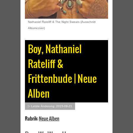
Nathaniel Rateliff & The Night Sweats (Ausschnitt
Albumcover)
Boy, Nathaniel
Rateliff &
Frittenbude | Neue
Alben
▷ Letzte Änderung: 2015-08-21
Rubrik:
Neue Alben