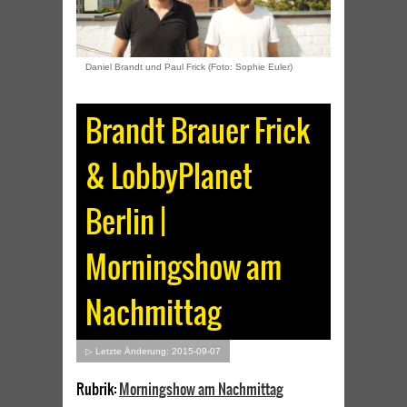
Daniel Brandt und Paul Frick (Foto: Sophie Euler)
Brandt Brauer Frick
& LobbyPlanet
Berlin |
Morningshow am
Nachmittag
▷ Letzte Änderung: 2015-09-07
Rubrik:
Morningshow am Nachmittag