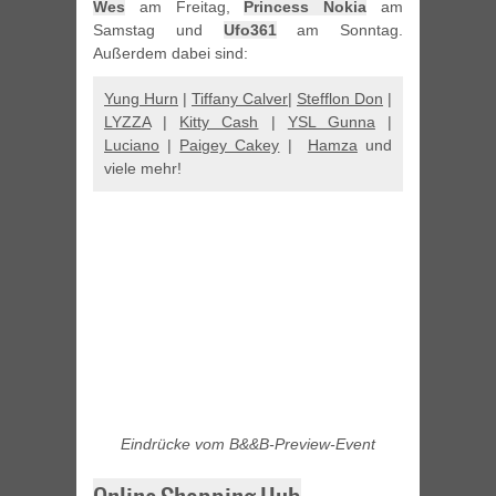
Wes
am Freitag,
Princess Nokia
am
Samstag und
Ufo361
am Sonntag.
Außerdem dabei sind:
Yung Hurn
|
Tiffany Calver
|
Stefflon Don
|
LYZZA
|
Kitty Cash
|
YSL Gunna
|
Luciano
|
Paigey Cakey
|
Hamza
und
viele mehr!
Eindrücke vom B&&B-Preview-Event