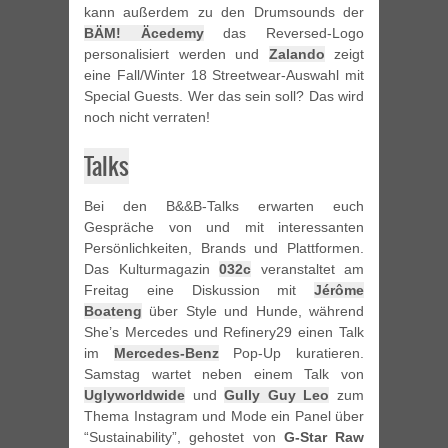
kann außerdem zu den Drumsounds der
BÄM! Äcedemy
das Reversed-Logo
personalisiert werden und
Zalando
zeigt
eine Fall/Winter 18 Streetwear-Auswahl mit
Special Guests. Wer das sein soll? Das wird
noch nicht verraten!
Talks
Bei den B&&B-Talks erwarten euch
Gespräche von und mit interessanten
Persönlichkeiten, Brands und Plattformen.
Das Kulturmagazin
032c
veranstaltet am
Freitag eine Diskussion mit
Jérôme
Boateng
über Style und Hunde, während
She’s Mercedes und Refinery29 einen Talk
im
Mercedes-Benz
Pop-Up kuratieren.
Samstag wartet neben einem Talk von
Uglyworldwide
und
Gully Guy Leo
zum
Thema Instagram und Mode ein Panel über
“Sustainability”, gehostet von
G-Star Raw