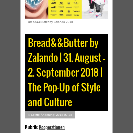
Bread&&Butter by Zalando 2018
Bread&&Butter by
Zalando | 31. August –
2. September 2018 |
The Pop-Up of Style
and Culture
▷ Letzte Änderung: 2018-07-28
Rubrik:
Kooperationen