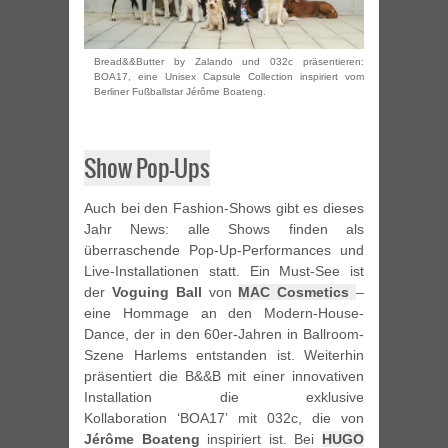
Bread&&Butter by Zalando und 032c präsentieren:
BOA17, eine Unisex Capsule Collection inspiriert vom
Berliner Fußballstar Jérôme Boateng.
Show Pop-Ups
Auch bei den Fashion-Shows gibt es dieses
Jahr News: alle Shows finden als
überraschende Pop-Up-Performances und
Live-Installationen statt. Ein Must-See ist
der
Voguing Ball
von
MAC Cosmetics
–
eine Hommage an den Modern-House-
Dance, der in den 60er-Jahren in Ballroom-
Szene Harlems entstanden ist. Weiterhin
präsentiert die B&&B mit einer innovativen
Installation die exklusive
Kollaboration ‘BOA17’ mit 032c, die von
Jérôme Boateng
inspiriert ist. Bei
HUGO