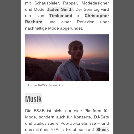
mit Schauspieler, Rapper, Modedesigner
und Model
Jaden Smith
. Der Sonntag wird
u.a. von
Timberland
x
Christopher
Raeburn
und einer Reflexion über
nachhaltige Mode abgerundet.
G-Star RAW x Jaden Smith
Musik
Die B&&B ist nicht nur eine Plattform für
Mode, sondern auch für Konzerte, DJ-Sets
und audiovisuelle Pop-Up-Erlebnisse – und
das mit über 70 Acts. Freut euch auf
Sheck