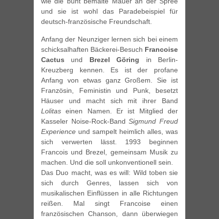
wie die bunt bemalte Mauer an der Spree
und sie ist wohl das Paradebeispiel für
deutsch-französische Freundschaft.
Anfang der Neunziger lernen sich bei einem
schicksalhaften Bäckerei-Besuch
Francoise
Cactus
und
Brezel Göring
in Berlin-
Kreuzberg kennen. Es ist der profane
Anfang von etwas ganz Großem. Sie ist
Französin, Feministin und Punk, besetzt
Häuser und macht sich mit ihrer Band
Lolitas
einen Namen. Er ist Mitglied der
Kasseler Noise-Rock-Band
Sigmund Freud
Experience
und sampelt heimlich alles, was
sich verwerten lässt. 1993 beginnen
Francois und Brezel, gemeinsam Musik zu
machen. Und die soll unkonventionell sein.
Das Duo macht, was es will: Wild toben sie
sich durch Genres, lassen sich von
musikalischen Einflüssen in alle Richtungen
reißen. Mal singt Francoise einen
französischen Chanson, dann überwiegen