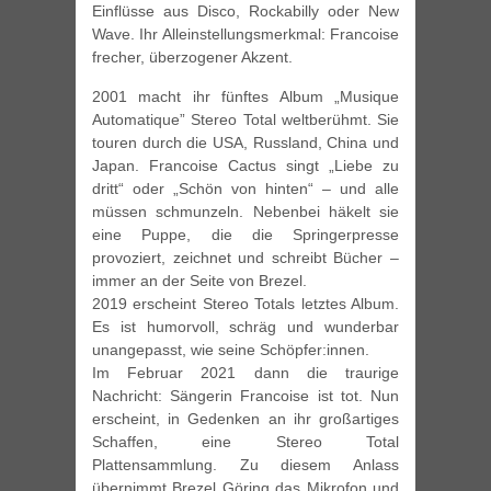
Einflüsse aus Disco, Rockabilly oder New
Wave. Ihr Alleinstellungsmerkmal: Francoise
frecher, überzogener Akzent.
2001 macht ihr fünftes Album „Musique
Automatique” Stereo Total weltberühmt. Sie
touren durch die USA, Russland, China und
Japan. Francoise Cactus singt „Liebe zu
dritt“ oder „Schön von hinten“ – und alle
müssen schmunzeln. Nebenbei häkelt sie
eine Puppe, die die Springerpresse
provoziert, zeichnet und schreibt Bücher –
immer an der Seite von Brezel.
2019 erscheint Stereo Totals letztes Album.
Es ist humorvoll, schräg und wunderbar
unangepasst, wie seine Schöpfer:innen.
Im Februar 2021 dann die traurige
Nachricht: Sängerin Francoise ist tot. Nun
erscheint, in Gedenken an ihr großartiges
Schaffen, eine Stereo Total
Plattensammlung. Zu diesem Anlass
übernimmt Brezel Göring das Mikrofon und