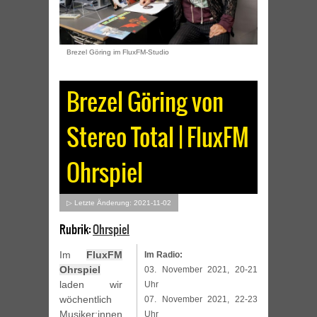
Brezel Göring im FluxFM-Studio
Brezel Göring von
Stereo Total | FluxFM
Ohrspiel
▷ Letzte Änderung: 2021-11-02
Rubrik:
Ohrspiel
Im
FluxFM
Im Radio:
Ohrspiel
03. November 2021, 20-21
laden wir
Uhr
wöchentlich
07. November 2021, 22-23
Musiker:innen
Uhr