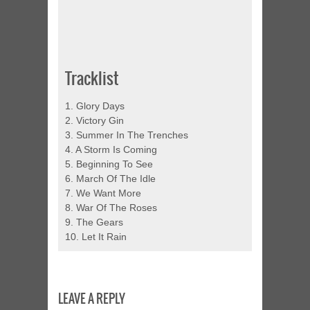
Tracklist
1. Glory Days
2. Victory Gin
3. Summer In The Trenches
4. A Storm Is Coming
5. Beginning To See
6. March Of The Idle
7. We Want More
8. War Of The Roses
9. The Gears
10. Let It Rain
LEAVE A REPLY