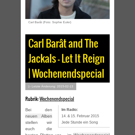
Carl Barât (Foto: Sophie Euler)
Carl Barât and The
Jackals – Let It Reign
| Wochenendspecial
▷ Letzte Änderung: 2015-02-13
Rubrik:
Wochenendspecial
Bei den
Im Radio:
neuen Alben
14. & 15. Februar 2015
stellen wir
Jede Stunde ein Song
euch die