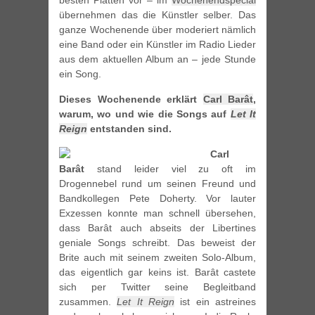
besten Platten vor – im
Wochenendspecial
übernehmen das die Künstler selber. Das
ganze Wochenende über moderiert nämlich
eine Band oder ein Künstler im Radio Lieder
aus dem aktuellen Album an – jede Stunde
ein Song.
Dieses Wochenende erklärt
Carl Barât
,
warum, wo und wie die Songs auf
Let It
Reign
entstanden sind.
Carl
Barât
stand leider viel zu oft im
Drogennebel rund um seinen Freund und
Bandkollegen Pete Doherty. Vor lauter
Exzessen konnte man schnell übersehen,
dass Barât auch abseits der Libertines
geniale Songs schreibt. Das beweist der
Brite auch mit seinem zweiten Solo-Album,
das eigentlich gar keins ist. Barât castete
sich per Twitter seine Begleitband
zusammen.
Let It Reign
ist ein astreines