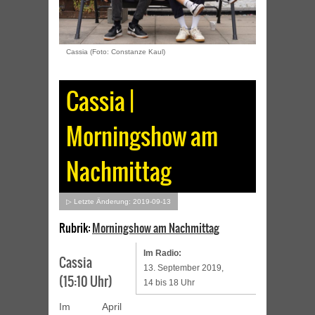
Cassia (Foto: Constanze Kaul)
Cassia |
Morningshow am
Nachmittag
▷ Letzte Änderung: 2019-09-13
Rubrik:
Morningshow am Nachmittag
Im Radio:
Cassia
13. September 2019,
(15:10 Uhr)
14 bis 18 Uhr
Im April