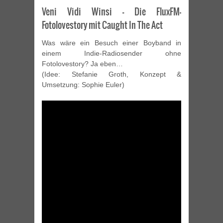
Veni Vidi Winsi – Die FluxFM-
Fotolovestory mit Caught In The Act
Was wäre ein Besuch einer Boyband in
einem Indie-Radiosender ohne
Fotolovestory? Ja eben…
(Idee: Stefanie Groth, Konzept &
Umsetzung: Sophie Euler)