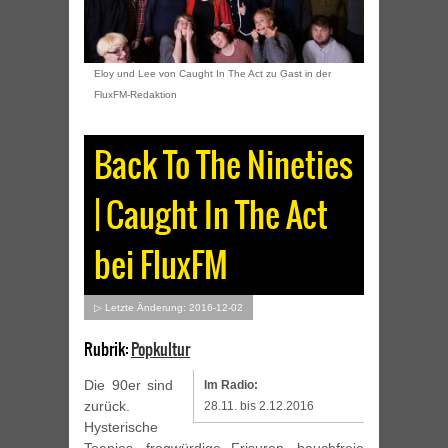
Eloy und Lee von Caught In The Act zu Gast in der
FluxFM-Redaktion
Back To The Nineties
| Caught In The Act
bei FluxFM
▷ Letzte Änderung: 2016-12-02
Rubrik:
Popkultur
Die 90er sind
Im Radio:
zurück.
28.11. bis 2.12.2016
Hysterische