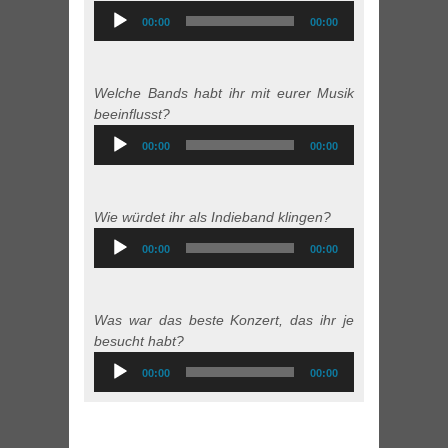
Audio
00:00
00:00
Player
Welche Bands habt ihr mit eurer Musik
beeinflusst?
Audio
00:00
00:00
Player
Wie würdet ihr als Indieband klingen?
Audio
00:00
00:00
Player
Was war das beste Konzert, das ihr je
besucht habt?
Audio
00:00
00:00
Player