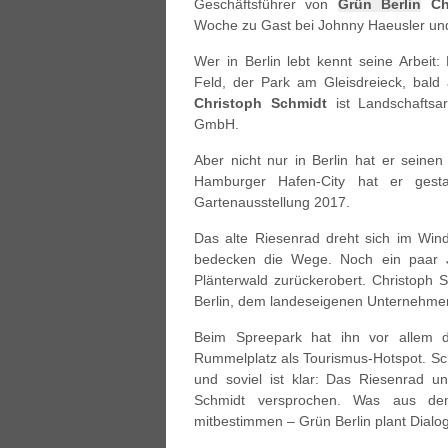
Geschäftsführer von
Grün Berlin
Ch
Woche zu Gast bei Johnny Haeusler un
Wer in Berlin lebt kennt seine Arbeit
Feld, der Park am Gleisdreieck, bal
Christoph Schmidt
ist Landschaftsar
GmbH.
Aber nicht nur in Berlin hat er seinen
Hamburger Hafen-City hat er gesta
Gartenausstellung 2017.
Das alte Riesenrad dreht sich im Win
bedecken die Wege. Noch ein paar J
Plänterwald zurückerobert. Christoph S
Berlin, dem landeseigenen Unternehmen
Beim Spreepark hat ihn vor allem d
Rummelplatz als Tourismus-Hotspot. Sch
und soviel ist klar: Das Riesenrad 
Schmidt versprochen. Was aus dem
mitbestimmen – Grün Berlin plant Dialog-