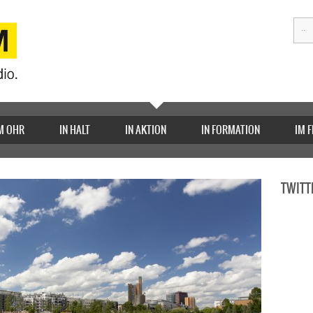
M OHR
IN HALT
IN AKTION
IN FORMATION
IM 
TWITT