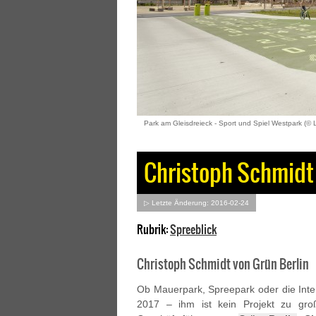
Park am Gleisdreieck - Sport und Spiel Westpark (© 
Christoph Schmidt 
▷ Letzte Änderung: 2016-02-24
Rubrik:
Spreeblick
Christoph Schmidt von Grün Berlin
Ob Mauerpark, Spreepark oder die Inte
2017 – ihm ist kein Projekt zu groß