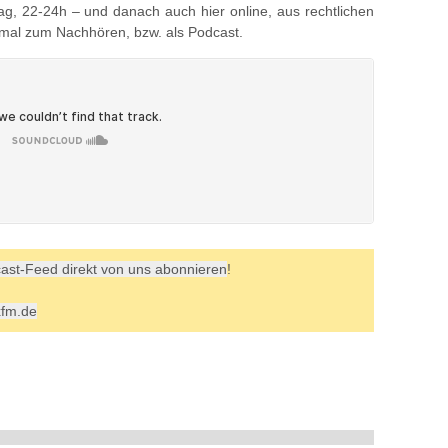
g, 22-24h – und danach auch hier online, aus rechtlichen
hmal zum Nachhören, bzw. als Podcast.
ast-Feed direkt von uns abonnieren
!
xfm.de