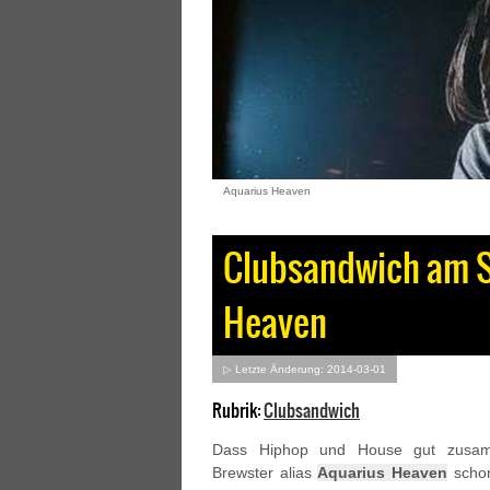
Aquarius Heaven
Clubsandwich am S
Heaven
▷ Letzte Änderung: 2014-03-01
Rubrik:
Clubsandwich
Dass Hiphop und House gut zusam
Brewster alias
Aquarius Heaven
schon