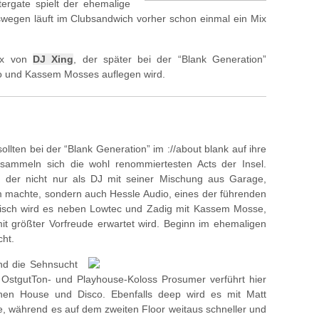
rgate spielt der ehemalige
swegen läuft im Clubsandwich vorher schon einmal ein Mix
Mix von
DJ Xing
, der später bei der “Blank Generation”
 und Kassem Mosses auflegen wird.
lten bei der “Blank Generation” im ://about blank auf ihre
sammeln sich die wohl renommiertesten Acts der Insel.
 der nicht nur als DJ mit seiner Mischung aus Garage,
 machte, sondern auch Hessle Audio, eines der führenden
tisch wird es neben Lowtec und Zadig mit Kassem Mosse,
it größter Vorfreude erwartet wird. Beginn im ehemaligen
ht.
d die Sehnsucht
. OstgutTon- und Playhouse-Koloss Prosumer verführt hier
chen House und Disco. Ebenfalls deep wird es mit Matt
, während es auf dem zweiten Floor weitaus schneller und