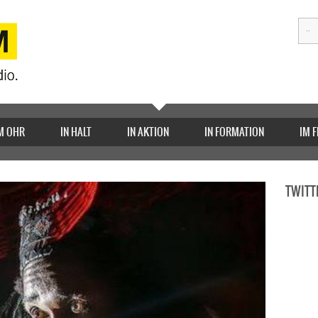
M OHR
IN HALT
IN AKTION
IN FORMATION
IM 
TWITT