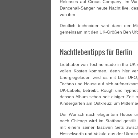
Releases auf Circus Company. Im Wate
Dancehall-Sänger heute Nacht live, de
von ihm.
Deutlich technoider wird dann der 
gemeinsam mit den UK-Größen Ben Ufo
Nachtlebentipps für Berlin
Liebhaber von Techno made in the UK sol
vollen Kosten kommen, denn hier ver
Energiegeladen wird es mit Ben UFO,
Techno und House auf sich aufmerksam
UK-Labels, betreibt. Rough und hypno
dessen Album schon seit einiger Zeit m
Kindergarten am Ostkreuz: um Mitternac
Der Wunsch nach elegantem House un
nach Chicago wird im Stattbad gestillt
mit einem seiner lasziven Sets zwis
Hesselworth und Vakula aus der Ukraine