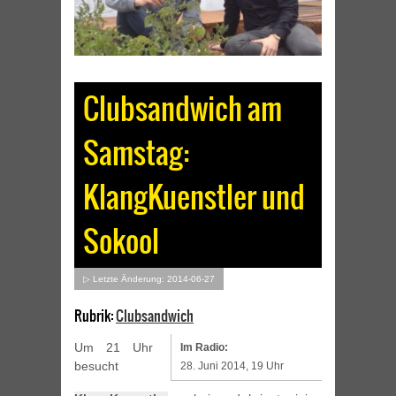
Clubsandwich am
Samstag:
KlangKuenstler und
Sokool
▷ Letzte Änderung: 2014-06-27
Rubrik:
Clubsandwich
Um 21 Uhr
Im Radio:
besucht
28. Juni 2014, 19 Uhr