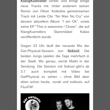
KlangKuenstler
vorbei und bringt einige
neue Tracks mit. Unter anderem seinen
Remix von Oliver Koletzkis gemeinsamen
Track mit Leslie Clio “No Man No Cry” von
dessen aktuellem Album “I am Ok”, sowie
seine EP “This is awesome / Closer”, die auf
KlangKuenstlers Stammlabel Kalias
veröffentlicht wurde.
Gegen 23 Uhr läuft der neueste Mix der
Get-Physical-Session von
Sokool
. Die
beiden Jungs spielen die Tage mehrfach in
der Stadt. Wo genau, verrät Mathi in der
Sendung. Die Session mit Sokool gibt’s ab
3.7. auch komplett mit Video bei
GetPhysical zu sehen – ohne Bild aber
eben schon heute, vorab und exklusiv, auf
FluxFM!