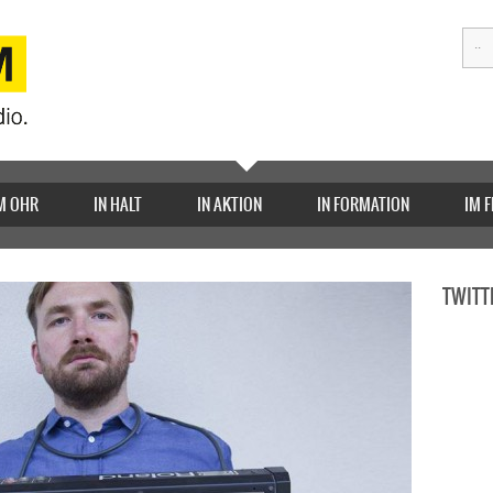
M OHR
IN HALT
IN AKTION
IN FORMATION
IM 
TWITT