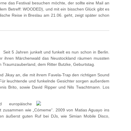
ne das Festival besuchen möchte, der sollte eine Mail an
dem Betreff: WOODED), und mit ein bisschen Glück gibt es
ische Reise in Breslau am 21.06. geht, zeigt später schon
Seit 5 Jahren junkelt und funkelt es nun schon in Berlin.
ahr ihren Märchenwald das Neustockland räumen mussten
n Traumzauberland, dem Ritter Butzke, Geburtstag.
 Jikay an, die mit ihrem Favela-Trap den richtigen Sound
n. Für leuchtende und funkelnde Gesichter sorgen außerdem
enis Brito, sowie David Ripper und Nils Twachtmann. Los
d europäische
 gut zusammen wie „Cómeme“. 2009 von Matias Aguayo ins
en äußerst guten Ruf bei DJs, wie Simian Mobile Disco,