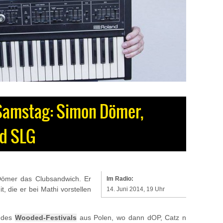
Samstag: Simon Dömer,
nd SLG
ömer das Clubsandwich. Er
Im Radio:
t, die er bei Mathi vorstellen
14. Juni 2014, 19 Uhr
 des
Wooded-Festivals
aus Polen, wo dann dOP, Catz n