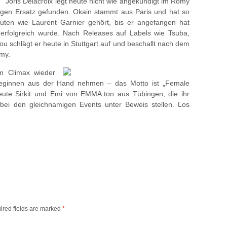
Joris Delacroix legt heute nicht wie angekündigt im Romy
digen Ersatz gefunden. Okain stammt aus Paris und hat so
ten wie Laurent Garnier gehört, bis er angefangen hat
erfolgreich wurde. Nach Releases auf Labels wie Tsuba,
ou schlägt er heute in Stuttgart auf und beschallt nach dem
my.
im Climax wieder
leginnen aus der Hand nehmen – das Motto ist „Female
ute Sirkit und Emi von EMMA.ton aus Tübingen, die ihr
 bei den gleichnamigen Events unter Beweis stellen. Los
ired fields are marked
*