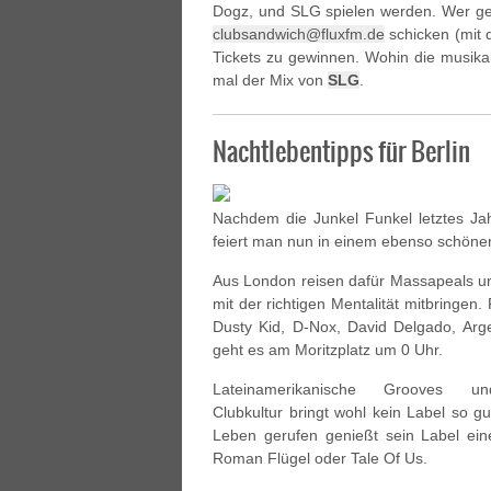
Dogz, und SLG spielen werden. Wer ger
clubsandwich@fluxfm.de
schicken (mit 
Tickets zu gewinnen. Wohin die musikal
mal der Mix von
SLG
.
Nachtlebentipps für Berlin
Nachdem die Junkel Funkel letztes J
feiert man nun in einem ebenso schöne
Aus London reisen dafür Massapeals und
mit der richtigen Mentalität mitbringe
Dusty Kid, D-Nox, David Delgado, Arg
geht es am Moritzplatz um 0 Uhr.
Lateinamerikanische Grooves un
Clubkultur bringt wohl kein Label so
Leben gerufen genießt sein Label ein
Roman Flügel oder Tale Of Us.