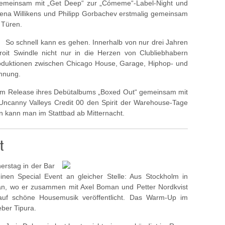
 gemeinsam mit „Get Deep“ zur „Cómeme“-Label-Night und
Lena Willikens und Philipp Gorbachev erstmalig gemeinsam
e Türen.
So schnell kann es gehen. Innerhalb von nur drei Jahren
roit Swindle nicht nur in die Herzen von Clubliebhabern
Produktionen zwischen Chicago House, Garage, Hiphop- und
nnung.
dem Release ihres Debütalbums „Boxed Out“ gemeinsam mit
ncanny Valleys Credit 00 den Spirit der Warehouse-Tage
 kann man im Stattbad ab Mitternacht.
t
nerstag in der Bar
inen Special Event an gleicher Stelle: Aus Stockholm in
an, wo er zusammen mit Axel Boman und Petter Nordkvist
auf schöne Housemusik veröffentlicht. Das Warm-Up im
ber Tipura.