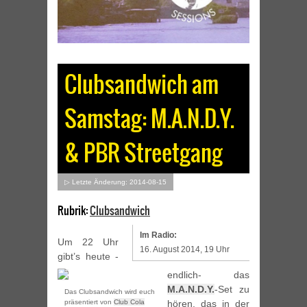
Clubsandwich am
Samstag: M.A.N.D.Y.
& PBR Streetgang
▷ Letzte Änderung: 2014-08-15
Rubrik:
Clubsandwich
Im Radio:
Um 22 Uhr
16. August 2014, 19 Uhr
gibt’s heute -
endlich- das
M.A.N.D.Y.
-Set zu
Das Clubsandwich wird euch
präsentiert von
Club Cola
hören, das in der