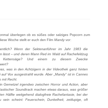
honmal überlegen ob es süßes oder salziges Popcorn zum
diese Woche stellt er euch den Film
Mandy
vor:
entlich? Wenn der Sektenanführer im Jahr 1983 die
lässt – und deren Mann Red im Wald auf Rachefeldzug
r, Kettensäge? Und einem zu diesem Zwecke
hwert?
s, was in den Achtzigern in der Videothek ganz hinten
auf Vox ausgestrahlt wurde. Aber „Mandy“ ist in Cannes
 mit Recht.
ein Gemetzel irgendwo zwischen Horror und Action, aber
ntastischer Soundtrack machen etwas daraus, was größer
iten Hälfte weitgehend dialogfreie Rachefantasie, bei der
sein scheint: Feuerschein, Dunkelheit, zeitlupige, oft