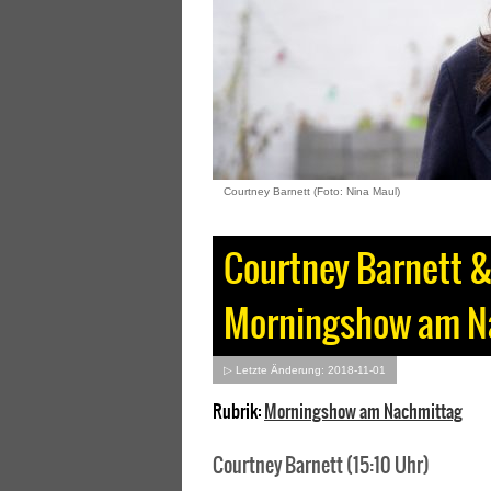
Courtney Barnett (Foto: Nina Maul)
Courtney Barnett &
Morningshow am N
▷ Letzte Änderung: 2018-11-01
Rubrik:
Morningshow am Nachmittag
Courtney Barnett (15:10 Uhr)