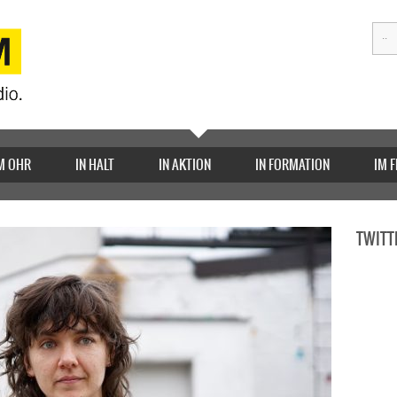
M OHR
IN HALT
IN AKTION
IN FORMATION
IM 
TWITT