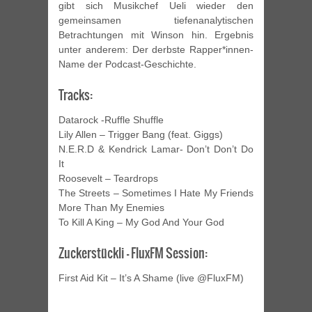
gibt sich Musikchef Ueli wieder den
gemeinsamen tiefenanalytischen
Betrachtungen mit Winson hin. Ergebnis
unter anderem: Der derbste Rapper*innen-
Name der Podcast-Geschichte.
Tracks:
Datarock -Ruffle Shuffle
Lily Allen – Trigger Bang (feat. Giggs)
N.E.R.D & Kendrick Lamar- Don’t Don’t Do
It
Roosevelt – Teardrops
The Streets – Sometimes I Hate My Friends
More Than My Enemies
To Kill A King – My God And Your God
Zuckerstückli – FluxFM Session:
First Aid Kit – It’s A Shame (live @FluxFM)