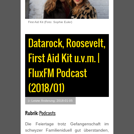
First Aid Kit (Foto: Sophie Euler)
Datarock, Roosevelt,
First Aid Kit u.v.m. |
FluxFM Podcast
(2018/01)
▷ Letzte Änderung: 2018-01-05
Rubrik:
Podcasts
Die Feiertage trotz Gefangenschaft im
schwyzer Familieniduell gut überstanden,