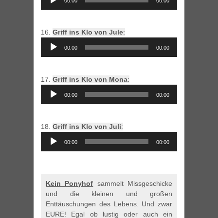
00:00
00:00
Player
16.
Griff ins Klo von Jule
:
Audio
00:00
00:00
Player
17.
Griff ins Klo von Mona
:
Audio
00:00
00:00
Player
18.
Griff ins Klo von Juli
:
Audio
00:00
00:00
Player
Kein Ponyhof
sammelt Missgeschicke
und die kleinen und großen
Enttäuschungen des Lebens. Und zwar
EURE! Egal ob lustig oder auch ein