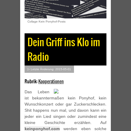
Collage Kein Ponyhof-Posts
Dein Griff ins Klo im
Radio
▷ Letzte Änderung: 2015-05-01
Rubrik:
Kooperationen
Das Leben
ist bekanntermaßen kein Ponyhof, kein
Wunschkonzert oder gar Zuckerschlecken.
Shit happens nun mal, und davon kann ein
jeder ein Lied singen oder zumindest eine
kleine Geschichte erzählen. Auf
keinponyhof.com
werden eben solche