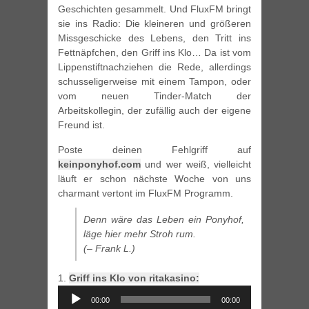
Geschichten gesammelt. Und FluxFM bringt
sie ins Radio: Die kleineren und größeren
Missgeschicke des Lebens, den Tritt ins
Fettnäpfchen, den Griff ins Klo… Da ist vom
Lippenstiftnachziehen die Rede, allerdings
schusseligerweise mit einem Tampon, oder
vom neuen Tinder-Match der
Arbeitskollegin, der zufällig auch der eigene
Freund ist.
Poste deinen Fehlgriff auf
keinponyhof.com
und wer weiß, vielleicht
läuft er schon nächste Woche von uns
charmant vertont im FluxFM Programm.
Denn wäre das Leben ein Ponyhof,
läge hier mehr Stroh rum.
(– Frank L.)
1.
Griff ins Klo von ritakasino:
Audio
00:00
00:00
Player