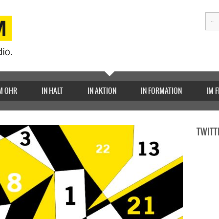
M OHR
IN HALT
IN AKTION
IN FORMATION
IM 
TWITT