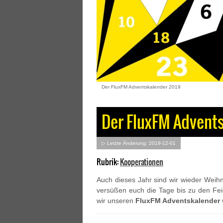
Der FluxFM Adventskalender 2019
Der FluxFM Advent
▷ Letzte Änderung: 2019-12-01
Rubrik:
Kooperationen
Auch dieses Jahr sind wir wieder Weihn
versüßen euch die Tage bis zu den Fei
wir unseren
FluxFM Adventskalender