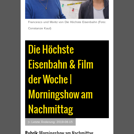
Francesco und Moritz von Die Höchste Eisenbahn (Foto:
Constanze Kaul)
Die Höchste
Eisenbahn & Film
der Woche |
Morningshow am
Nachmittag
▷ Letzte Änderung: 2019-08-15
Rubrik:
Morningshow am Nachmittag