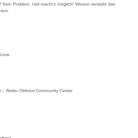
g? Kein Problem, Ueli macht’s möglich! Winson versteht das
raus:
 Know
r – Better Oblivion Community Center
eiben!