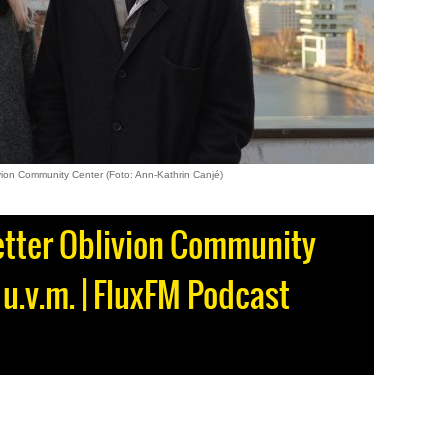
vion Community Center (Foto: Ann-Kathrin Canjé)
Better Oblivion Community
u.v.m. | FluxFM Podcast