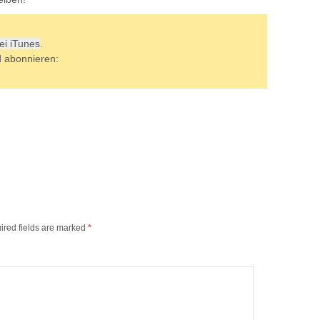
bei iTunes
.
d abonnieren:
ired fields are marked
*