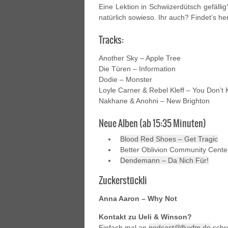
Eine Lektion in Schwiizerdütsch gefälli
natürlich sowieso. Ihr auch? Findet’s he
Tracks:
Another Sky – Apple Tree
Die Türen – Information
Dodie – Monster
Loyle Carner & Rebel Kleff – You Don’t
Nakhane & Anohni – New Brighton
Neue Alben (ab 15:35 Minuten)
Blood Red Shoes – Get Tragic
Better Oblivion Community Cente
Dendemann – Da Nich Für!
Zuckerstückli
Anna Aaron – Why Not
Kontakt zu Ueli & Winson?
Einfach mal an
podcast@fluxfm.de
schr