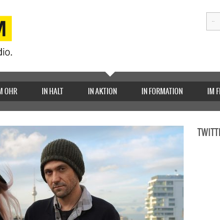
M OHR
IN HALT
IN AKTION
IN FORMATION
IM 
TWITT