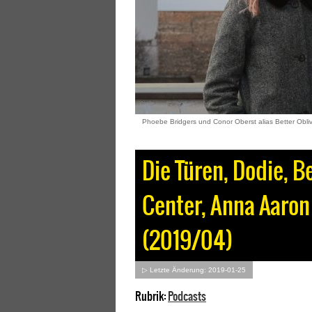
Phoebe Bridgers und Conor Oberst alias Better Obli
Die Türen, Dodie, 
Center, Anna Aaron 
(2019/04)
▷ Letzte Änderung: 2019-01-25
Rubrik:
Podcasts