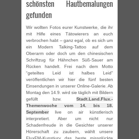
schönsten Hautbemalungen
gefunden
Wir wollten Fotos eurer Kunstwerke, die ihr
mit Hilfe eines Tätowierers an euch
verbrochen habt – ganz egal, ob es sich um
ein Modern Talking-Tattoo auf dem
Oberarm oder doch um den chinesischen
Schriftzug für Hähnchen Süß-Sauer am
Rücken handelt. Frei nach dem Motto
“geteiltes Leid ist halbes Leid”
veröffentlichen wir hier die fünf besten
Einsendungen in unserer Online-Galerie. Ab
Montag den 14.9. wird sie täglich mit Bildern
gefüllt bzw.
Stadt.Land.Flux.-
Themenwoche vom 14. bis 18.
September
live on air künstlerisch
interpretiert. Aber um nicht nur
Schadenfreude in die Gesichter unserer
Hörerschaft zu zaubern, wählt unsere
FluxFM-Kunstjury das beste missglückte