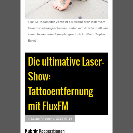
FluxFM-Redakteurin Zarah ist als Mitarbeiterin leider vom
Gewinnspiel ausgeschlossen, dabei wird ihr linker Fuß von
einem besonderen Exemplar geschmückt. (Foto: Sophie
Euler)
Die ultimative Laser-
Show:
Tattooentfernung
mit FluxFM
▷ Letzte Änderung: 2015-07-18
Rubrik:
Kooperationen