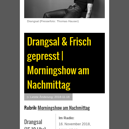
Drangsal (Pressefoto: Thomas Hauser)
Drangsal & Frisch
gepresst |
Morningshow am
Nachmittag
▷ Letzte Änderung: 2018-11-16
Rubrik:
Morningshow am Nachmittag
Im Radio:
Drangsal
16. November 2018,