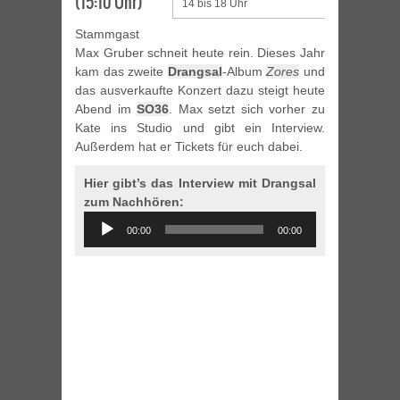
(15:10 Uhr)
14 bis 18 Uhr
Stammgast
Max Gruber schneit heute rein. Dieses Jahr
kam das zweite
Drangsal
-Album
Zores
und
das ausverkaufte Konzert dazu steigt heute
Abend im
SO36
. Max setzt sich vorher zu
Kate ins Studio und gibt ein Interview.
Außerdem hat er Tickets für euch dabei.
Hier gibt’s das Interview mit Drangsal
zum Nachhören:
Audio
00:00
00:00
Player