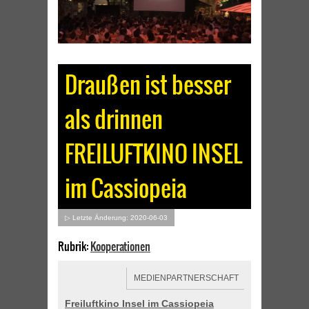
Draußen ist besser
als drinnen
FREILUFTKINO INSEL
im Cassiopeia
▷ Letzte Änderung: 2020-06-03
Rubrik:
Kooperationen
MEDIENPARTNERSCHAFT
Freiluftkino Insel im Cassiopeia