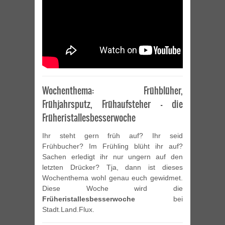
Wochenthema: Frühblüher,
Frühjahrsputz, Frühaufsteher – die
Früheristallesbesserwoche
Ihr steht gern früh auf? Ihr seid
Frühbucher? Im Frühling blüht ihr auf?
Sachen erledigt ihr nur ungern auf den
letzten Drücker? Tja, dann ist dieses
Wochenthema wohl genau euch gewidmet.
Diese Woche wird die
Früheristallesbesserwoche
bei
Stadt.Land.Flux.