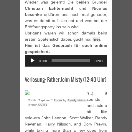
Wieder was gelernt! Die beiden Gründer
Christian Echternacht
und
Nicolas
Leschke
erklären uns noch mal genauer,
was es damit auf sich hat und was bei der
Eröffnungsparty los sein wird.
Übrigens waren wir schon damals beim
ersten Spatenstich dabei, guckt mal
hier
.
Hier ist das Gespräch für euch online
gespeichert:
Audio
00:00
00:00
Player
Verlosung: Father John Misty (12:40 Uhr)
“(..) it
sounds
“Raffle [Explored]”
Photo
by
Randy Heinitz
@flickr (
CC-BY
)
and acts a
bit like
solo-era John Lennon, Scott Walker, Randy
Newman, Harry Nilsson, and Dory Previn,
while taking more than a few cues from