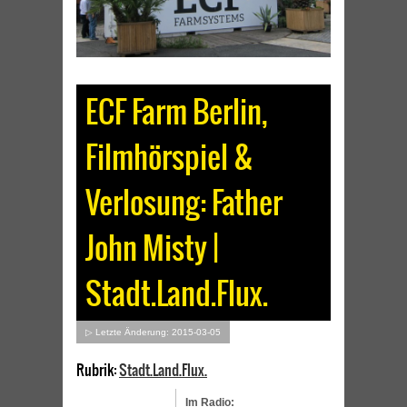
ECF Farm Berlin,
Filmhörspiel &
Verlosung: Father
John Misty |
Stadt.Land.Flux.
▷ Letzte Änderung: 2015-03-05
Rubrik:
Stadt.Land.Flux.
Im Radio: