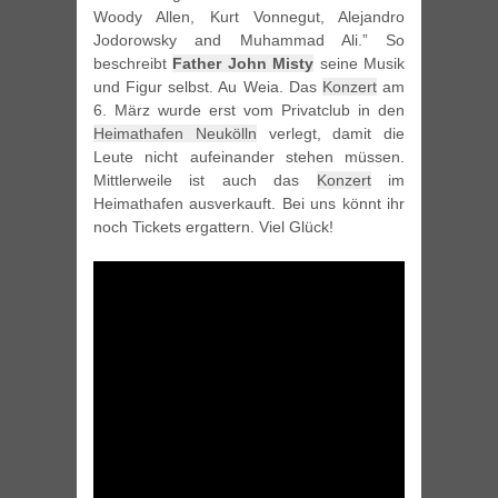
Woody Allen, Kurt Vonnegut, Alejandro
Jodorowsky and Muhammad Ali.” So
beschreibt
Father John Misty
seine Musik
und Figur selbst. Au Weia. Das
Konzert
am
6. März wurde erst vom Privatclub in den
Heimathafen Neukölln
verlegt, damit die
Leute nicht aufeinander stehen müssen.
Mittlerweile ist auch das
Konzert
im
Heimathafen ausverkauft. Bei uns könnt ihr
noch Tickets ergattern. Viel Glück!