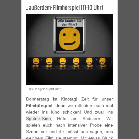
.. außerdem: Filmhörspiel (11:10 Uhr)
(c) Hengelhaupt/Euler
Donnerstag ist Kinotag! Zeit für unser
Filmhörspiel
, denn wir möchten euch mal
wieder ins Kino schicken! Und zwar ins
Sputnik-Kino
, Höfe am Südstern. Wir
spielen euch nach intensiver Probe eine
Szene vor und ihr müsst uns sagen, aus
welchem Film sie stammt. Mit etwas Glück