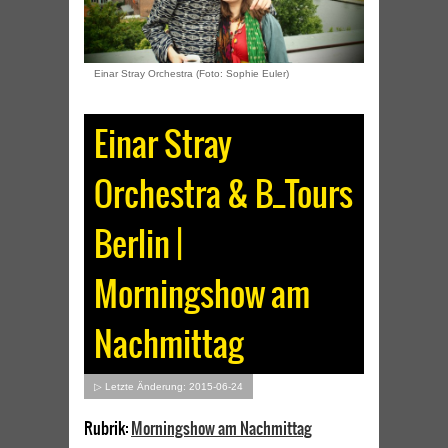
Einar Stray Orchestra (Foto: Sophie Euler)
Einar Stray
Orchestra & B_Tours
Berlin |
Morningshow am
Nachmittag
▷ Letzte Änderung: 2015-06-24
Rubrik:
Morningshow am Nachmittag