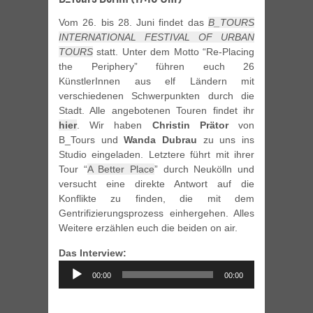
Vom 26. bis 28. Juni findet das
B_TOURS
INTERNATIONAL FESTIVAL OF URBAN
TOURS
statt. Unter dem Motto “Re-Placing
the Periphery” führen euch 26
KünstlerInnen aus elf Ländern mit
verschiedenen Schwerpunkten durch die
Stadt. Alle angebotenen Touren findet ihr
hier
. Wir haben
Christin Prätor
von
B_Tours und
Wanda Dubrau
zu uns ins
Studio eingeladen. Letztere führt mit ihrer
Tour “
A Better Place
” durch Neukölln und
versucht eine direkte Antwort auf die
Konflikte zu finden, die mit dem
Gentrifizierungsprozess einhergehen. Alles
Weitere erzählen euch die beiden on air.
Das Interview:
Audio
00:00
00:00
Player