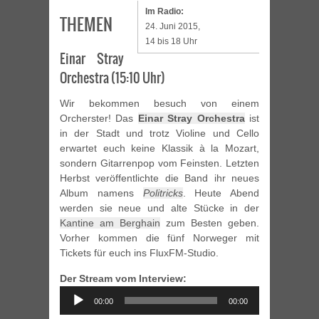
Im Radio:
THEMEN
24. Juni 2015,
14 bis 18 Uhr
Einar Stray
Orchestra (15:10 Uhr)
Wir bekommen besuch von einem
Orcherster! Das
Einar Stray Orchestra
ist
in der Stadt und trotz Violine und Cello
erwartet euch keine Klassik à la Mozart,
sondern Gitarrenpop vom Feinsten. Letzten
Herbst veröffentlichte die Band ihr neues
Album namens
Politricks
. Heute Abend
werden sie neue und alte Stücke in der
Kantine am Berghain
zum Besten geben.
Vorher kommen die fünf Norweger mit
Tickets für euch ins FluxFM-Studio.
Der Stream vom Interview:
Audio
00:00
00:00
Player