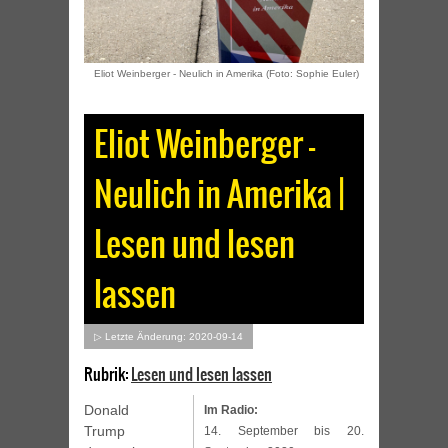
Eliot Weinberger - Neulich in Amerika (Foto: Sophie Euler)
Eliot Weinberger –
Neulich in Amerika |
Lesen und lesen
lassen
▷ Letzte Änderung: 2020-09-14
Rubrik:
Lesen und lesen lassen
Donald
Im Radio:
Trump
14. September bis 20.