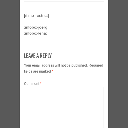
[/time-restrict]
:infoboxjoerg:
:infoboxlena:
LEAVE A REPLY
Your email address will not be published.
Required
fields are marked
*
Comment
*