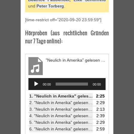
und
Peter Torberg
.
[time-restrict off=”2020-09-20 23:59:59″]
Hörproben (aus rechtlichen Gründen
nur 7 Tage online):
"Neulich in Amerika" gelesen von Jörg Petzold (1/6)
Audio
00:00
00:00
Player
1.
"Neulich in Amerika" gelesen von Jörg Petzold (1/6)
2:25
2.
"Neulich in Amerika" gelesen von Jörg Petzold (2/6)
2:29
3.
"Neulich in Amerika" gelesen von Jörg Petzold (3/6)
2:13
4.
"Neulich in Amerika" gelesen von Jörg Petzold (4/6)
2:39
5.
"Neulich in Amerika" gelesen von Jörg Petzold (5/6)
2:29
6.
"Neulich in Amerika" gelesen von Jörg Petzold (6/6)
2:59