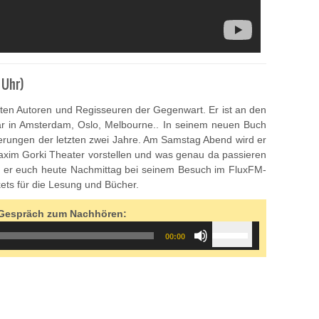
0 Uhr)
en Autoren und Regisseuren der Gegenwart. Er ist an den
ar in Amsterdam, Oslo, Melbourne.. In seinem neuen Buch
nierungen der letzten zwei Jahre. Am Samstag Abend wird er
axim Gorki Theater vorstellen und was genau da passieren
rd er euch heute Nachmittag bei seinem Besuch im FluxFM-
ets für die Lesung und Bücher.
s Gespräch zum Nachhören:
Use
00:00
Up/Down
Arrow
keys
to
increase
or