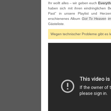
Ihr wollt alles – wir geben euch
Everyth
haben sich mit ihren eindringlichen B
Past” in unsere Playlist und Herze
erschienenes Album
Got To Heaven
i
Gästeliste.
Wegen technischer Probleme gibt es lei