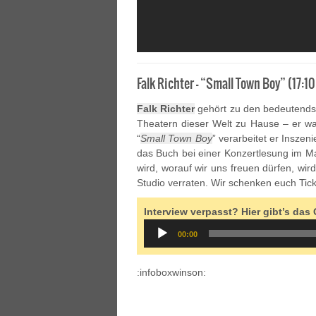
Falk Richter – “Small Town Boy” (17:1
Falk Richter
gehört zu den bedeutendst
Theatern dieser Welt zu Hause – er w
“
Small Town Boy
” verarbeitet er Insze
das Buch bei einer Konzertlesung im M
wird, worauf wir uns freuen dürfen, wi
Studio verraten. Wir schenken euch Tick
Interview verpasst? Hier gibt’s da
Audio
00:00
Player
:infoboxwinson: