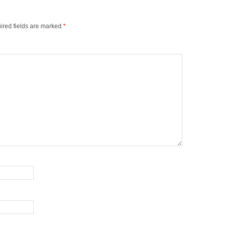
decrease
volume.
ired fields are marked
*