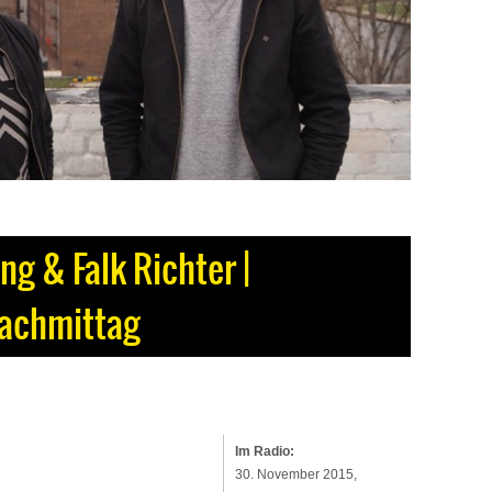
ng & Falk Richter |
achmittag
Im Radio:
30. November 2015,