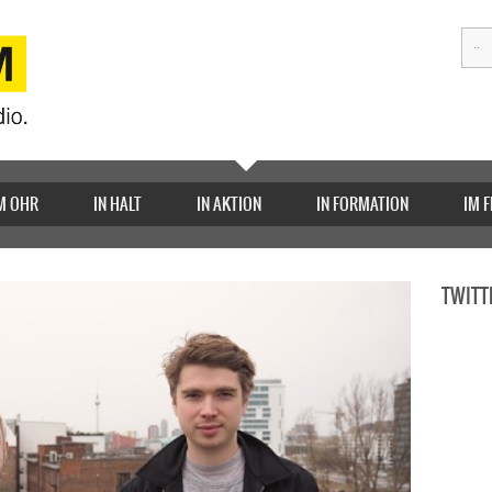
M OHR
IN HALT
IN AKTION
IN FORMATION
IM 
TWITT