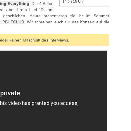
14 bis 18 Uhr
ing Everything
. Die 4 Briten
eats bei ihrem Lied “Distant
n geschlichen. Heute präsentieren sie ihr im Sommer
m PBHFCLUB
. Wir schreiben euch für das Konzert auf die
der keinen Mitschnitt des Interviews.