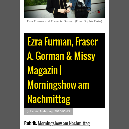
Ezra Furman und Fraser A. Gorman (Foto: Sophie Euler)
Ezra Furman, Fraser
A. Gorman & Missy
Magazin |
Morningshow am
Nachmittag
▷ Letzte Änderung: 2015-05-13
Rubrik:
Morningshow am Nachmittag