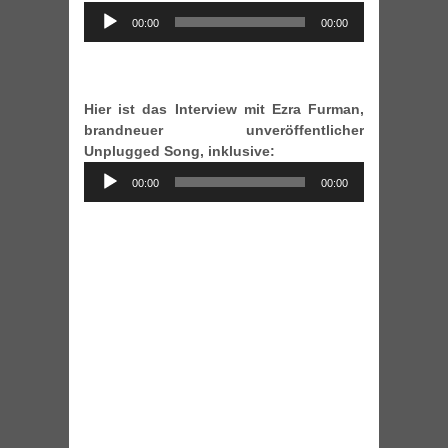
Audio
00:00
00:00
Player
Hier ist das Interview mit Ezra Furman,
brandneuer unveröffentlicher
Unplugged Song, inklusive:
Audio
00:00
00:00
Player