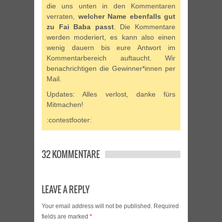
die uns unten in den Kommentaren
verraten,
welcher Name ebenfalls gut
zu Fai Baba passt
. Die Kommentare
werden moderiert, es kann also einen
wenig dauern bis eure Antwort im
Kommentarbereich auftaucht. Wir
benachrichtigen die Gewinner*innen per
Mail.
Updates: Alles verlost, danke fürs
Mitmachen!
:contestfooter:
32 KOMMENTARE
LEAVE A REPLY
Your email address will not be published.
Required
fields are marked
*