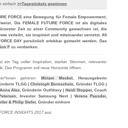
r einfach
>>Tagestickets gewinnen
TURE FORCE eine Bewegung für Female Empowerment,
ufweist. Die FEMALE FUTURE FORCE ist als digitales
kürzester Zeit zu einer Community gewachsen ist, die
e verleiht, sie inspiriert und miteinander vernetzt. All
ORCE DAY persönlich erlebbar gemacht werden. Das
tion F
zu verdanken.
 Tag voller Inspiration, starker Stimmen, relevanter
ik. Das Programm soll neue Horizonte öffnen.
er*innen gehören:
Miriam Meckel
, Herausgeberin
ründerin TLGG |
Christoph Bornschein
, Gründer TLGG |
Anna Alex
, Gründerin Outfittery |
Heidi Stopper
, Coach
Petersen
, Investor Samsung Next |
Verena Pausder
,
ler & Philip Siefer
, Gründer einhorn
FORCE INSIGHTS 2017 aus: