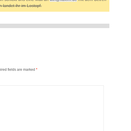
ndet ihr im Lostopf.
ired fields are marked
*