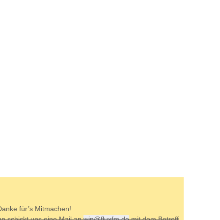
Danke für’s Mitmachen!
nn schickt uns eine Mail an
win@fluxfm.de
mit dem Betreff