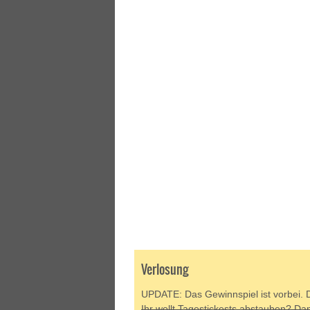
Verlosung
UPDATE: Das Gewinnspiel ist vorbei. 
Ihr wollt Tagestickests abstauben? Da