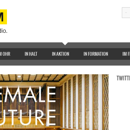
M OHR
IN HALT
IN AKTION
IN FORMATION
IM 
TWITT