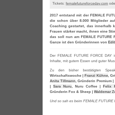
Tickets:
femalefutureforceday.com
ode
2017 entstand mit der FEMALE FU
die schon über 8.000 Mitglieder a
Coaching gestartet, das innerhalb 
Frauen stärker macht, ihnen eine Stimm
das soll nun am FEMALE FUTURE F
Ganze ist den Gründerinnen von
Edi
Der FEMALE FUTURE FORCE DAY ist ein
Inhalte, mit gutem Essen und guter Mus
Zu den bisher bestätigten Speak
Wirtschaftswoche |
Franzi Kühne
, G
Anita Tillmann
, Gründerin Premium |
|
Sara Nuru
, Nuru Coffee |
Felix 
Gründerin Fox & Sheep |
Waldemar Zei
Und so sah es beim FEMALE FUTURE 